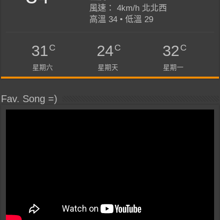
風速： 4km/h 北北西
高溫 34 • 低溫 29
C
C
C
31
24
32
星期六
星期天
星期一
Fav. Song =)