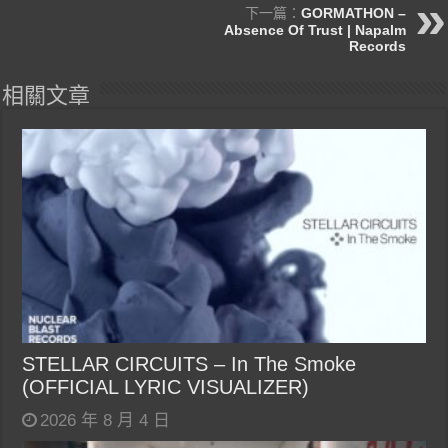
下一篇：
GORMATHON –
Absence Of Trust | Napalm
Records
相關文章
STELLAR CIRCUITS – In The Smoke
(OFFICIAL LYRIC VISUALIZER)
2026 年 8 月 4 日