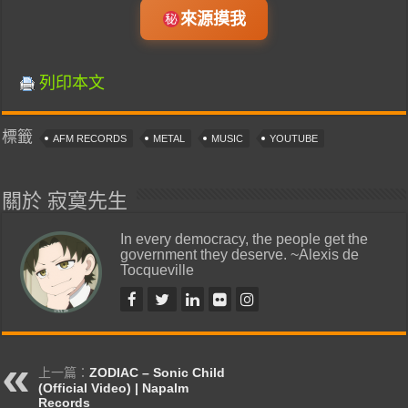
來源摸我
列印本文
標籤
AFM RECORDS
METAL
MUSIC
YOUTUBE
關於 寂寞先生
In every democracy, the people get the
government they deserve. ~Alexis de
Tocqueville
上一篇：
ZODIAC – Sonic Child
(Official Video) | Napalm
Records