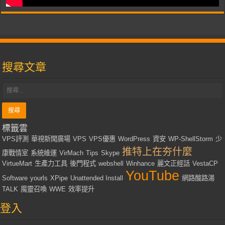
搜尋文章
標籤雲
VPS評測
華視新聞廣場
VPS
VPS優惠
WordPress
資安
WP-ShellStorm
少
推特上在夯什麼
康戰情室
系統維運
VirMach
Tips
Skype
VirtueMart
生產力工具
後門程式
webshell
Winhance
麗文正經話
VestaCP
YouTube
Software
yourls
XPipe
Unattended Install
網路酸路湯
TALK
魔靈召喚
WWE
效率提升
登入