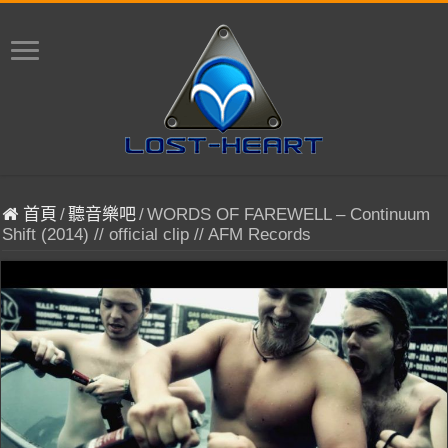
首頁
/
聽音樂吧
/
WORDS OF FAREWELL – Continuum
Shift (2014) // official clip // AFM Records