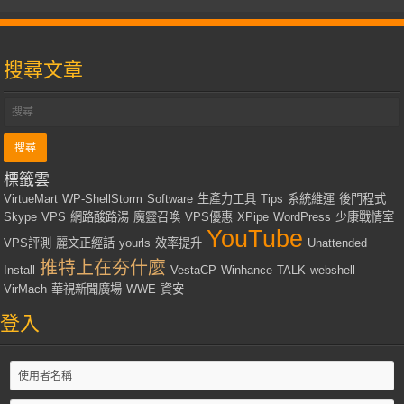
搜尋文章
標籤雲
VirtueMart
WP-ShellStorm
Software
生產力工具
Tips
系統維運
後門程式
Skype
VPS
網路酸路湯
魔靈召喚
VPS優惠
XPipe
WordPress
少康戰情室
YouTube
VPS評測
麗文正經話
yourls
效率提升
Unattended
推特上在夯什麼
Install
VestaCP
Winhance
TALK
webshell
VirMach
華視新聞廣場
WWE
資安
登入