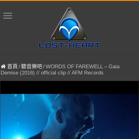
首頁
/
聽音樂吧
/
WORDS OF FAREWELL – Gaia
Demise (2016) // official clip // AFM Records