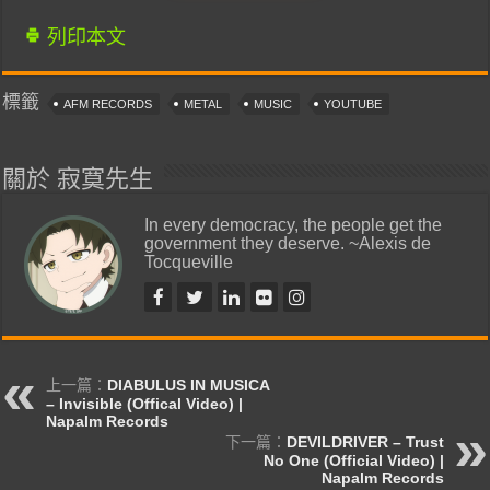
列印本文
標籤
AFM RECORDS
METAL
MUSIC
YOUTUBE
關於 寂寞先生
In every democracy, the people get the
government they deserve. ~Alexis de
Tocqueville
上一篇：
DIABULUS IN MUSICA
– Invisible (Offical Video) |
Napalm Records
下一篇：
DEVILDRIVER – Trust
No One (Official Video) |
Napalm Records