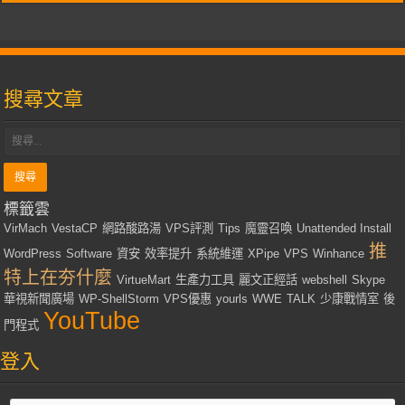
搜尋文章
標籤雲
VirMach
VestaCP
網路酸路湯
VPS評測
Tips
魔靈召喚
Unattended Install
推
WordPress
Software
資安
效率提升
系統維運
XPipe
VPS
Winhance
特上在夯什麼
VirtueMart
生產力工具
麗文正經話
webshell
Skype
華視新聞廣場
WP-ShellStorm
VPS優惠
yourls
WWE
TALK
少康戰情室
後
YouTube
門程式
登入