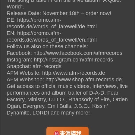
The song is taken from the alive album “A Quiet
World”.
Release Date: November 18th – order now!
DE: https://promo.afm-
records.de/words_of_farewell/de.html
EN: https://promo.afm-
records.de/words_of_farewell/en.html
Follow us also on these channels:
Facebook: http://www.facebook.com/afmrecords
Instagram: http://instagram.com/afm.records
Snapchat: afm-records
AFM Website: http://www.afm-records.de
AFM Webshop: http://www.shop.afm-records.de
Get access to official music videos, interviews, live
performances and album trailer of D-A-D, Fear
Factory, Ministry, U.D.O., Rhapsody of Fire, Orden
Ogan, Evergrey, Emil Bulls, J.B.O., Kissin’
Dynamite, LORDI and many more!
來源摸我