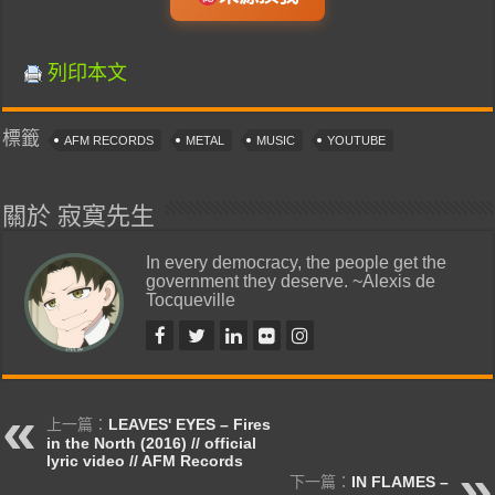
列印本文
標籤
AFM RECORDS
METAL
MUSIC
YOUTUBE
關於 寂寞先生
In every democracy, the people get the
government they deserve. ~Alexis de
Tocqueville
上一篇：
LEAVES' EYES – Fires
in the North (2016) // official
lyric video // AFM Records
下一篇：
IN FLAMES –