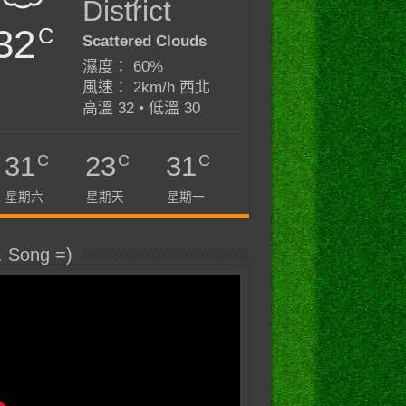
District
32
C
Scattered Clouds
濕度： 60%
風速： 2km/h 西北
高溫 32 • 低溫 30
C
C
C
31
23
31
星期六
星期天
星期一
. Song =)