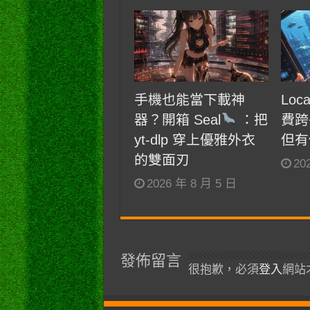
手機也能當下載神
Loc
器？開箱 Seal
：把
費跨
yt-dlp 穿上優雅外衣
但有
的雙面刃
20
2026 年 8 月 5 日
發佈留言
很抱歉，必須
登入
網站