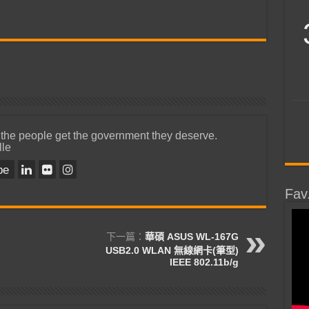
 the people get the government they deserve.
lle
be
Fav
下一篇：
華碩 ASUS WL-167G
USB2.0 WLAN 無線網卡(筆型)
IEEE 802.11b/g