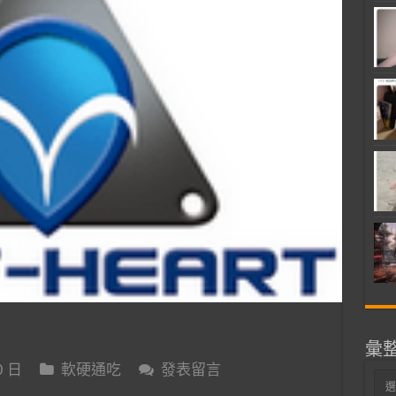
彙
0 日
軟硬通吃
發表留言
彙