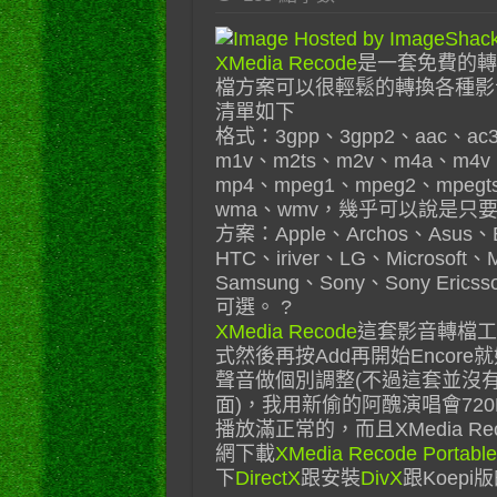
XMedia Recode
是一套免費的轉
檔方案可以很輕鬆的轉換各種影音檔
清單如下
格式：3gpp、3gpp2、aac、ac3
m1v、m2ts、m2v、m4a、m4
mp4、mpeg1、mpeg2、mpegt
wma、wmv，幾乎可以說是只要
方案：Apple、Archos、Asus、Bl
HTC、iriver、LG、Microsoft、
Samsung、Sony、Sony 
可選。 ?
XMedia Recode
這套影音轉檔工
式然後再按Add再開始Encor
聲音做個別調整(不過這套並沒
面)，我用新偷的阿醜演唱會720
播放滿正常的，而且XMedia 
網下載
XMedia Recode Portable
下
DirectX
跟安裝
DivX
跟Koepi