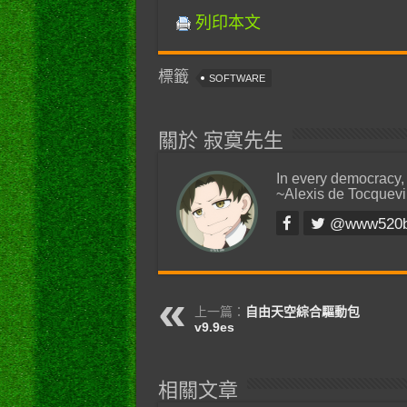
列印本文
標籤
SOFTWARE
關於 寂寞先生
In every democracy,
~Alexis de Tocquevi
@www520
上一篇：
自由天空綜合驅動包
v9.9es
相關文章