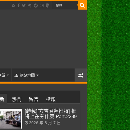
歌單
網站地圖
新
熱門
留言
標籤
[轉載][方吉君翻推特] 推
特上在夯什麼 Part.2289
2026 年 8 月 7 日