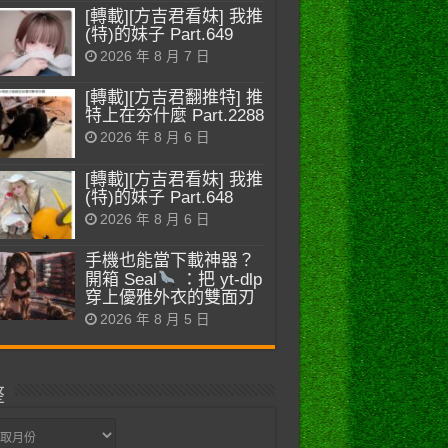
[轉載][方吉君看妹] 我推
(特)的妹子 Part.649
2026 年 8 月 7 日
[轉載][方吉君翻推特] 推
特上在夯什麼 Part.2288
2026 年 8 月 6 日
[轉載][方吉君看妹] 我推
(特)的妹子 Part.648
2026 年 8 月 6 日
手機也能當下載神器？
開箱 Seal
：把 yt-dlp
穿上優雅外衣的雙面刃
2026 年 8 月 5 日
整