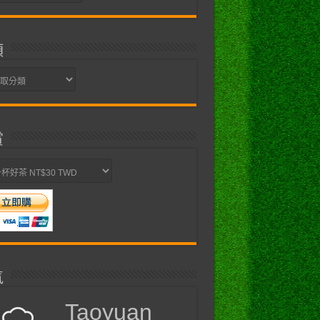
類
賞
氣
Taoyuan