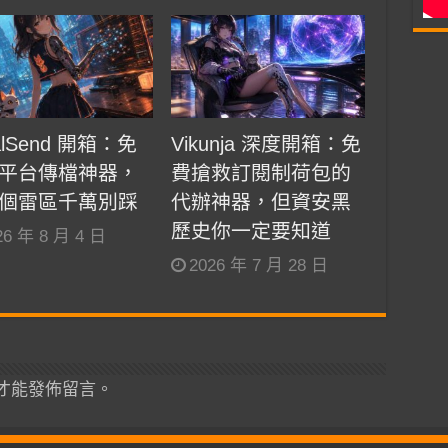
alSend 開箱：免
Vikunja 深度開箱：免
平台傳檔神器，
費搶救訂閱制荷包的
個雷區千萬別踩
代辦神器，但資安黑
歷史你一定要知道
26 年 8 月 4 日
2026 年 7 月 28 日
才能發佈留言。