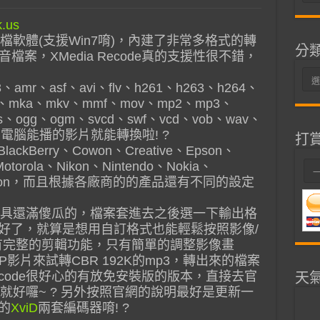
整
檔軟體(支援Win7唷)，內建了非常多格式的轉
分
案，XMedia Recode真的支援性很不錯，
分
、amr、asf、avi、flv、h261、h263、h264、
類
v、mka、mkv、mmf、mov、mp2、mp3、
s、ogg、ogm、svcd、swf、vcd、vob、wav、
電腦能播的影片就能轉換啦! ?
打
ackBerry、Cowon、Creative、Epson、
Motorola、Nikon、Nintendo、Nokia、
Ericsson，而且根據各廠商的的產品還有不同的設定
具還滿傻瓜的，檔案套進去之後選一下輸出格
e就好了，就算是想用自訂格式也能輕鬆按照影像/
有完整的剪輯功能，只有簡單的調整影像畫
P影片來試轉CBR 192K的mp3，轉出來的檔案
Recode很好心的有放免安裝版的版本，直接去官
天
就好囉~ ? 另外按照官網的說明最好是更新一
版的
XviD
兩套編碼器唷! ?