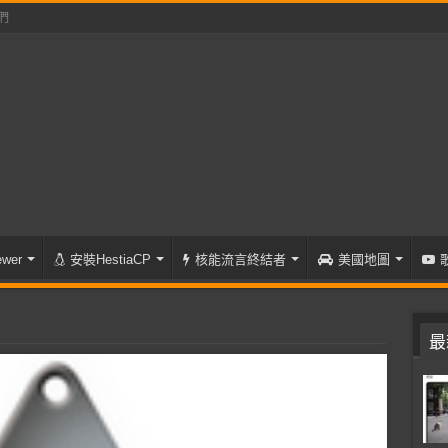
們
wer
安裝HestiaCP
核能流言終結者
美國地圖
最