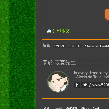
列印本文
標籤
METAL
MUSIC
NAPALM RECOR
關於 寂寞先生
In every democracy,
~Alexis de Tocquevi
@www520
上一篇：
VADER – Shock And