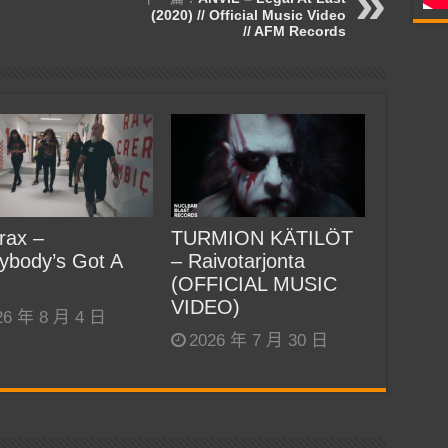
(2020) // Official Music Video
// AFM Records
rax –
TURMION KÄTILÖT
ybody’s Got A
– Raivotarjonta
(OFFICIAL MUSIC
VIDEO)
26 年 8 月 4 日
2026 年 7 月 30 日