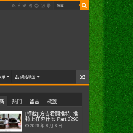
歌單
網站地圖
新
熱門
留言
標籤
[轉載][方吉君翻推特] 推
特上在夯什麼 Part.2290
2026 年 8 月 8 日