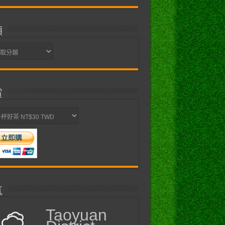
類
賞
氣
Taoyuan