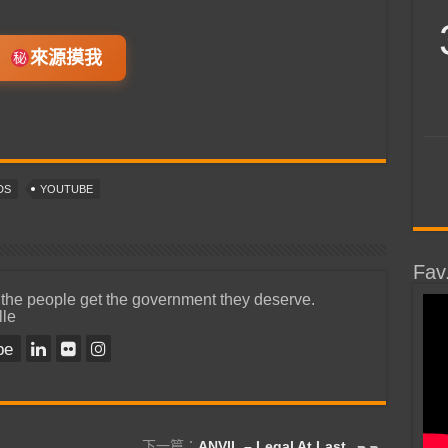
來源摸我
DS
YOUTUBE
Fav
 the people get the government they deserve.
lle
be
下一篇：
ANVIL – Legal At Last