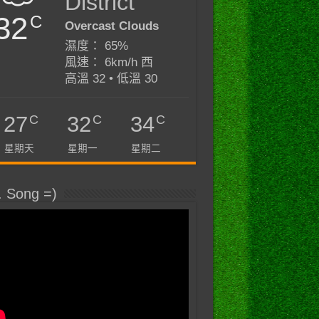
District
32
C
Overcast Clouds
濕度： 65%
風速： 6km/h 西
高溫 32 • 低溫 30
C
C
C
27
32
34
星期天
星期一
星期二
. Song =)