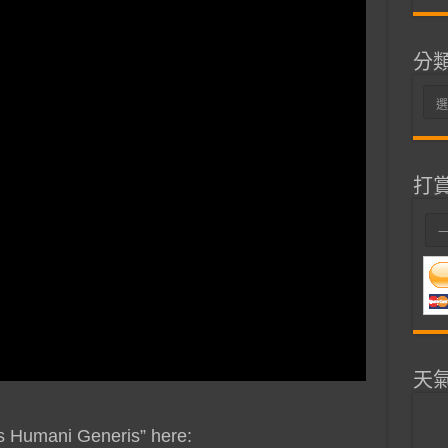
分
分
類
打
天
s Humani Generis” here: