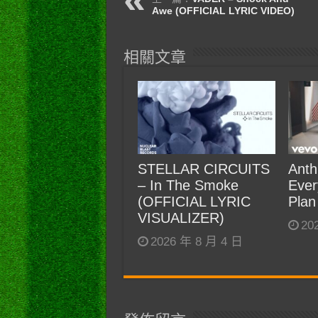
Awe (OFFICIAL LYRIC VIDEO)
相關文章
STELLAR CIRCUITS
Anth
– In The Smoke
Ever
(OFFICIAL LYRIC
Plan
VISUALIZER)
20
2026 年 8 月 4 日