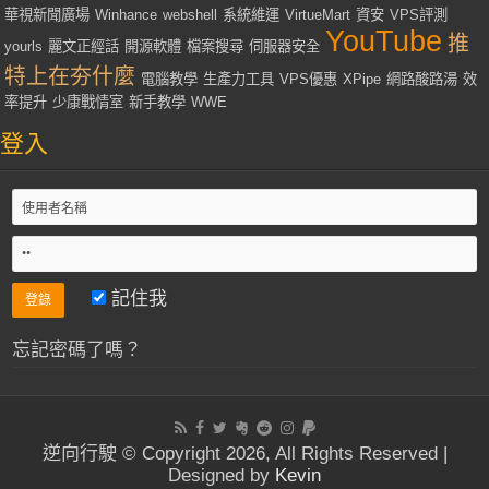
華視新聞廣場
Winhance
webshell
系統維運
VirtueMart
資安
VPS評測
YouTube
推
yourls
麗文正經話
開源軟體
檔案搜尋
伺服器安全
特上在夯什麼
電腦教學
生產力工具
VPS優惠
XPipe
網路酸路湯
效
率提升
少康戰情室
新手教學
WWE
登入
記住我
忘記密碼了嗎？
逆向行駛 © Copyright 2026, All Rights Reserved |
Designed by
Kevin