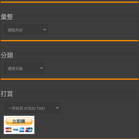
彙整
彙
整
分類
分
類
打賞