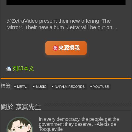
@ZetraVideo present their new offering ‘The
Mirror’. Their new album ‘Zetra’ will be out on…
來源摸我
列印本文
標籤
METAL
MUSIC
NAPALM RECORDS
YOUTUBE
關於 寂寞先生
In every democracy, the people get the
government they deserve. ~Alexis de
Tocqueville