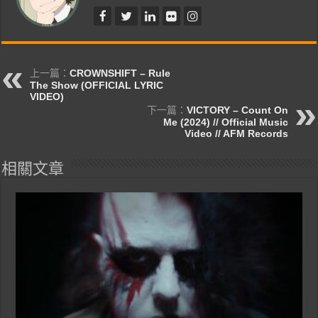
上一篇：
CROWNSHIFT – Rule
The Show (OFFICIAL LYRIC
VIDEO)
下一篇：
VICTORY – Count On
Me (2024) // Official Music
Video // AFM Records
相關文章