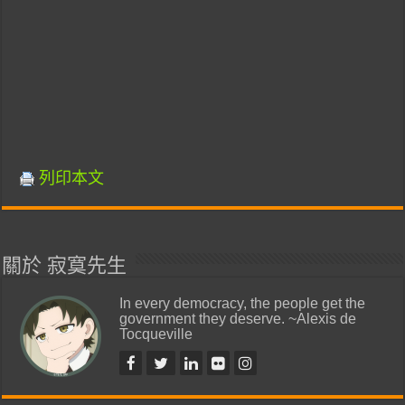
列印本文
關於 寂寞先生
In every democracy, the people get the
government they deserve. ~Alexis de
Tocqueville