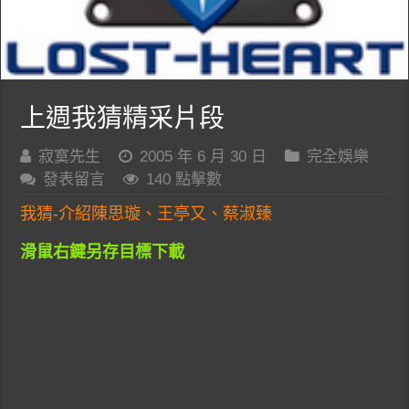
上週我猜精采片段
寂寞先生
2005 年 6 月 30 日
完全娛樂
發表留言
140 點擊數
我猜-介紹陳思璇、王亭又、蔡淑臻
滑鼠右鍵另存目標下載