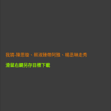
我猜-陳思璇、蔡淑臻帶阿雅、楊丞琳走秀
滑鼠右鍵另存目標下載