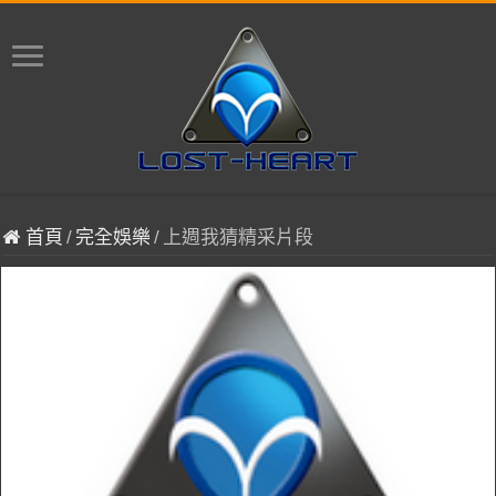
首頁
/
完全娛樂
/
上週我猜精采片段