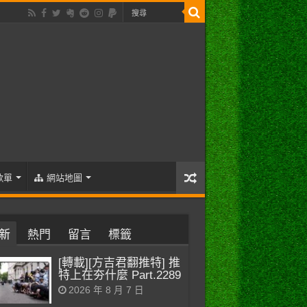
歌單
網站地圖
新
熱門
留言
標籤
[轉載][方吉君翻推特] 推
特上在夯什麼 Part.2289
2026 年 8 月 7 日