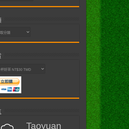
類
賞
氣
Taoyuan