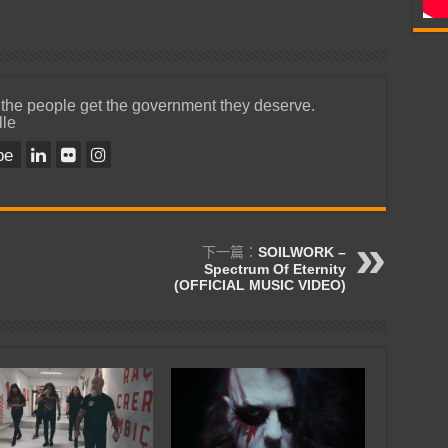
 the people get the government they deserve.
lle
be
下一篇：
SOILWORK –
Spectrum Of Eternity
(OFFICIAL MUSIC VIDEO)