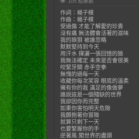
105 點擊數
作詞：楊子樸
作曲：楊子樸
受過傷 才能了解愛的珍貴
沒有痛 無法體會活著的滋味
我的狼狽 被誰忽略
默默堅持到今天
用汗水 揮灑一張回憶的臉
我無法確定 未來是否會很美
咬緊牙關 赤手空拳
無愧的過每一天
收藏你每次笑容 眼底的溫柔
擁有你的我 滿足的像做夢
誰說這是一個殘缺的世界
我卻因你而完整
如果你害怕明天危險
我願抱著你冒險
就算只剩下一天
也要緊握你的手
逆著風 闖世界的盡頭