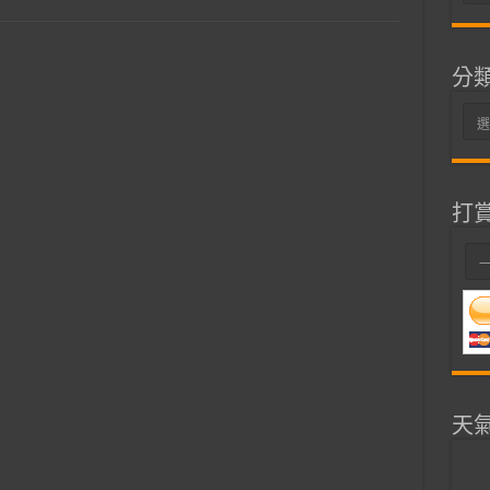
整
分
分
類
打
天