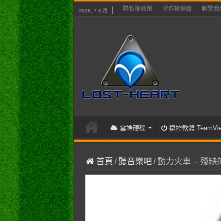
隱私權政策
著作權保護
聯繫我
2026, 7 8 月
雲端硬碟
遠控軟體 TeamVie
首頁
/
聽音樂吧
/
動力火車 – 殘缺