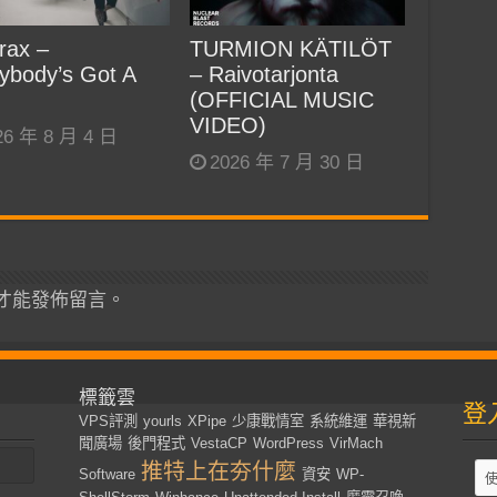
rax –
TURMION KÄTILÖT
ybody’s Got A
– Raivotarjonta
(OFFICIAL MUSIC
VIDEO)
26 年 8 月 4 日
2026 年 7 月 30 日
才能發佈留言。
標籤雲
登
VPS評測
yourls
XPipe
少康戰情室
系統維運
華視新
聞廣場
後門程式
VestaCP
WordPress
VirMach
推特上在夯什麼
Software
資安
WP-