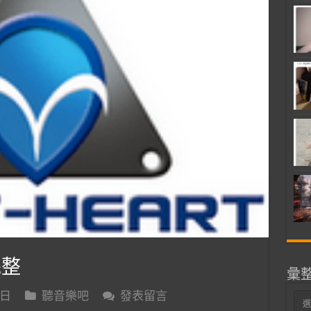
完整
彙
 日
聽音樂吧
發表留言
彙