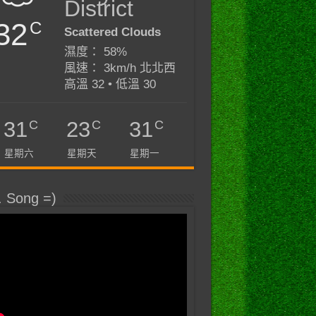
District
32
C
Scattered Clouds
濕度： 58%
風速： 3km/h 北北西
高溫 32 • 低溫 30
C
C
C
31
23
31
星期六
星期天
星期一
. Song =)