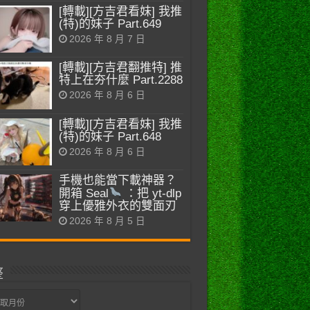
[轉載][方吉君看妹] 我推
(特)的妹子 Part.649
2026 年 8 月 7 日
[轉載][方吉君翻推特] 推
特上在夯什麼 Part.2288
2026 年 8 月 6 日
[轉載][方吉君看妹] 我推
(特)的妹子 Part.648
2026 年 8 月 6 日
手機也能當下載神器？
開箱 Seal
：把 yt-dlp
穿上優雅外衣的雙面刃
2026 年 8 月 5 日
整