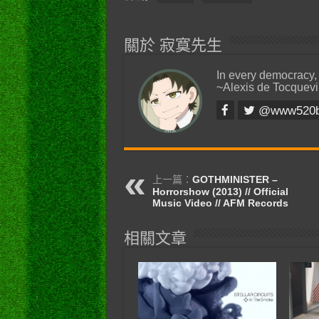
關於 寂寞先生
In every democracy,
~Alexis de Tocquevi
@www520
上一篇：
GOTHMINISTER –
Horrorshow (2013) // Official
Music Video // AFM Records
相關文章