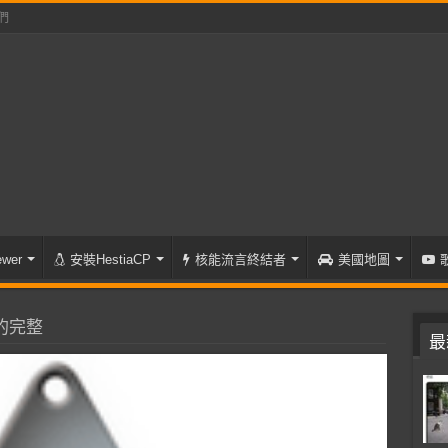
們
wer
安裝HestiaCP
核能流言終結者
美國地圖
的完整
最