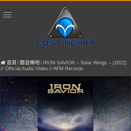
首頁
/
聽音樂吧
/
IRON SAVIOR – Solar Wings – (2022)
// Official Audio Video // AFM Records