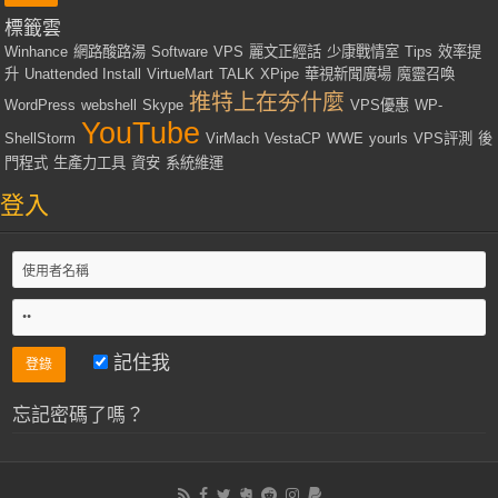
標籤雲
Winhance
網路酸路湯
Software
VPS
麗文正經話
少康戰情室
Tips
效率提
升
Unattended Install
VirtueMart
TALK
XPipe
華視新聞廣場
魔靈召喚
推特上在夯什麼
WordPress
webshell
Skype
VPS優惠
WP-
YouTube
ShellStorm
VirMach
VestaCP
WWE
yourls
VPS評測
後
門程式
生產力工具
資安
系統維運
登入
記住我
忘記密碼了嗎？