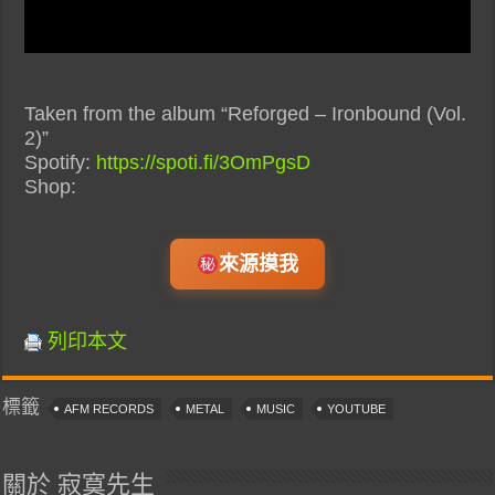
Taken from the album “Reforged – Ironbound (Vol.
2)”
Spotify:
https://spoti.fi/3OmPgsD
Shop:
來源摸我
列印本文
標籤
AFM RECORDS
METAL
MUSIC
YOUTUBE
關於 寂寞先生