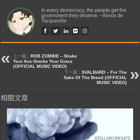
In every democracy, the people get the
government they deserve. ~Alexis de
Tocqueville
上一篇：
ROB ZOMBIE – Shake
Your Ass-Smoke Your Grass
(OFFICIAL MUSIC VIDEO)
下一篇：
SVALBARD – For The
Sake Of The Breed (OFFICIAL
MUSIC VIDEO)
相關文章