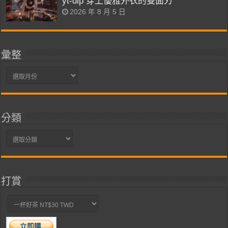
yt-dlp 穿上優雅外衣的雙面刃
2026 年 8 月 5 日
彙整
彙
整
分類
分
類
打賞