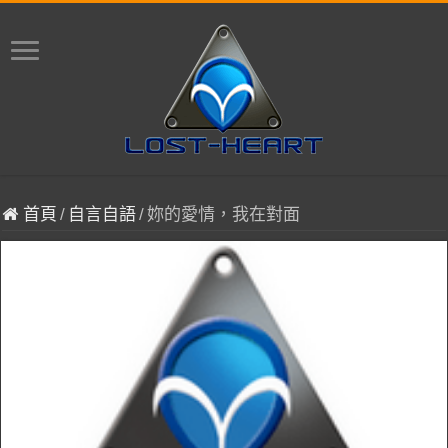
首頁
/
自言自語
/
妳的愛情，我在對面