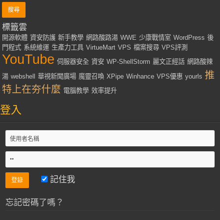
標籤雲
開源軟體
資安防護
新手教學
網路酸路湯
WWE
少康戰情室
WordPress
後
門程式
系統維運
生產力工具
VirtueMart
VPS
檔案搜尋
VPS評測
YouTube
伺服器安全
資安
WP-ShellStorm
麗文正經話
網路酸辣
推
湯
webshell
華視新聞廣場
魔靈召喚
XPipe
Winhance
VPS優惠
yourls
特上在夯什麼
電腦教學
效率提升
登入
記住我
忘記密碼了嗎？