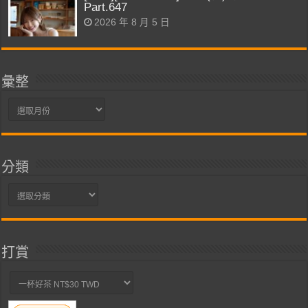
Part.647
2026 年 8 月 5 日
彙整
彙
整
分類
分
類
打賞