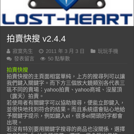
拍賣快搜 v2.4.4
寂寞先生
2011 年 3 月 3 日
玩玩手機
發表留言
50 點擊數
拍賣快搜
拍賣快搜的主頁面相當單純，上方的搜尋列可以讓
我們鍵入關鍵字。而下方三個放大鏡類別各代表三
區不同的賣場：yahoo拍賣、yahoo商城、沒屋頂
（露天）拍賣。
若使用者有關鍵字可以協助搜尋，便能立即鍵入，
並很快地找到符合的結果。而且系統還會貼心地給
予關鍵字提示，例如鍵入el，很多el開頭的字都會
出現。
若沒有特別要用關鍵字搜尋的商品也沒關係，選擇