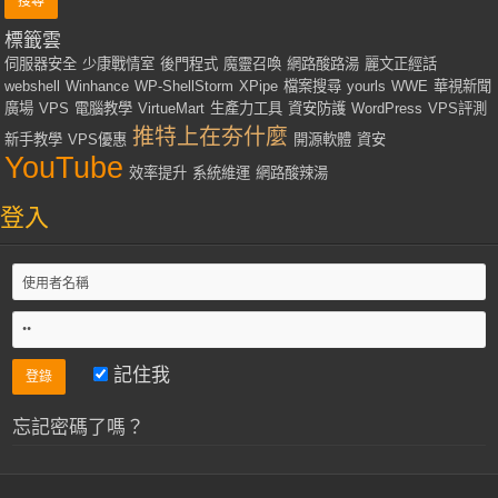
標籤雲
伺服器安全
少康戰情室
後門程式
魔靈召喚
網路酸路湯
麗文正經話
webshell
Winhance
WP-ShellStorm
XPipe
檔案搜尋
yourls
WWE
華視新聞
廣場
VPS
電腦教學
VirtueMart
生產力工具
資安防護
WordPress
VPS評測
推特上在夯什麼
新手教學
VPS優惠
開源軟體
資安
YouTube
效率提升
系統維運
網路酸辣湯
登入
記住我
忘記密碼了嗎？