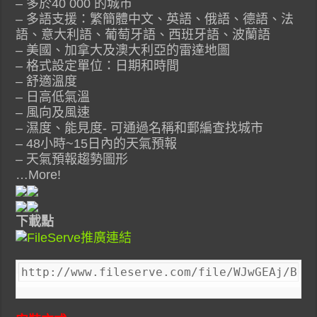
– 多於40 000 的城市
– 多語支援：繁簡體中文、英語、俄語、德語、法
語、意大利語、葡萄牙語、西班牙語、波蘭語
– 美國、加拿大及澳大利亞的雷達地圖
– 格式設定單位：日期和時間
– 舒適溫度
– 日高低氣溫
– 風向及風速
– 濕度、能見度- 可通過名稱和郵編查找城市
– 48小時~15日內的天氣預報
– 天氣預報趨勢圖形
…More!
下載點
http://www.fileserve.com/file/WJwGEAj/Be