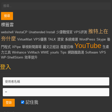
標籤雲
推特上在
webshell
VestaCP
Unattended Install
少康戰情室
VPS評測
夯什麼
VirtueMart
VPS優惠
TALK
資安
系統維運
WordPress
Skype
後
YouTube
門程式
XPipe
華視新聞廣場
麗文正經話
魔靈召喚
生產
力工具
Winhance
VirMach
WWE
yourls
Tips
網路酸路湯
Software
VPS
WP-ShellStorm
效率提升
登入
記住我