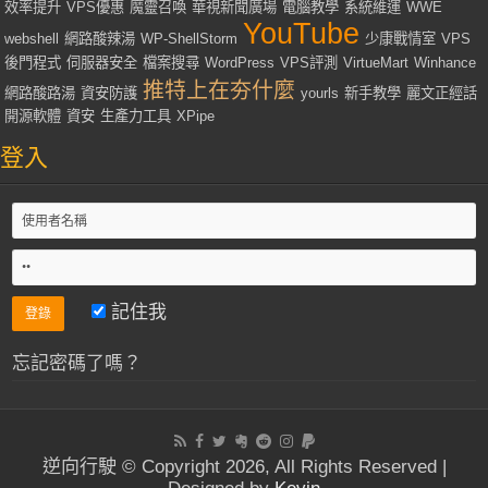
效率提升
VPS優惠
魔靈召喚
華視新聞廣場
電腦教學
系統維運
WWE
YouTube
webshell
網路酸辣湯
WP-ShellStorm
少康戰情室
VPS
後門程式
伺服器安全
檔案搜尋
WordPress
VPS評測
VirtueMart
Winhance
推特上在夯什麼
網路酸路湯
資安防護
yourls
新手教學
麗文正經話
開源軟體
資安
生產力工具
XPipe
登入
記住我
忘記密碼了嗎？
逆向行駛 © Copyright 2026, All Rights Reserved |