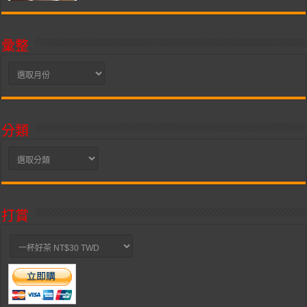
彙整
彙
整
分類
分
類
打賞