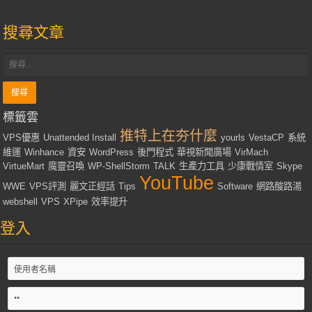
搜尋文章
標籤雲
推特上在夯什麼
VPS優惠
Unattended Install
yourls
VestaCP
系統
維運
Winhance
資安
WordPress
後門程式
華視新聞廣場
VirMach
VirtueMart
魔靈召喚
WP-ShellStorm
TALK
生產力工具
少康戰情室
Skype
YouTube
WWE
VPS評測
麗文正經話
Tips
Software
網路酸路湯
webshell
VPS
XPipe
效率提升
登入