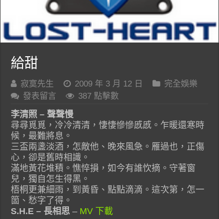
給甜
寂寞先生
2009 年 3 月 12 日
完全娛樂
發表留言
387 點擊數
李清照 – 聲聲慢
尋尋覓覓，冷冷清清，悽悽慘慘慼慼。乍暖還寒時
候，最難將息。
三盃兩盞淡酒，怎敵他、晚來風急。雁過也，正傷
心，卻是舊時相識。
滿地黃花堆積。憔悴損，如今有誰忺摘。守著窗
兒，獨自怎生得黑。
梧桐更兼細雨，到黃昏、點點滴滴。這次第，怎一
箇、愁字了得。
S.H.E – 長相思
–
MV 下載