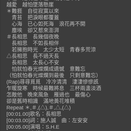
越愛 越怕墜落懸崖
＊難捱 自從寂寞以來
青苔 把淚眼都覆蓋
心海 已心如死海 浪花再不開
塵埃 卻又惹來澎湃
＃長相思 長幾個夜晚
長相思 不如長相伴
若擁抱時光 太少太短 青春多荒涼
△長相思 長不過天長
長相思 太長心不安
怕就怕春光燦爛成遺憾 意難忘
（怕就怕春光燦爛到最後 只剩意難忘）
(Rap)尋尋覓覓 冷冷清清 淒淒慘慘慼
乍暖旋寒 時候最難將息 三杯兩盞淡酒
怎敵他 晚來風急 雁過也 最傷心
卻是舊時相識 滿地黃花堆積
Repeat ＊,＃,(△),＃,△,(△)
[00:01.00]歌名：長相思
[00:03.00]詞：施人誠 曲：左安安
[00:05.00]演唱：S.H.E