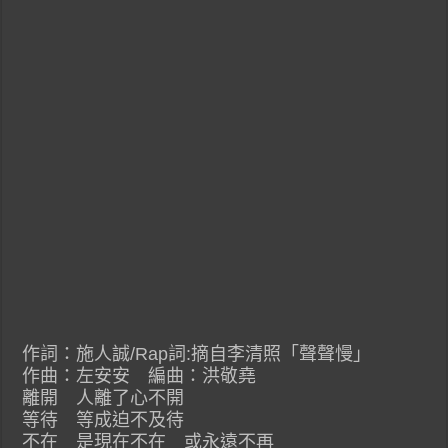
作詞：施人誠/Rap詞:摘自李清照「聲聲慢」
作曲：左安安 編曲：洪敬堯
離開 人離了心不開
等待 等成迫不及待
不在 是現在不在 或永遠不再