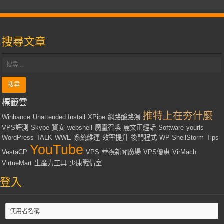
搜尋文章
標籤雲
推特上在夯什麼
Winhance
Unattended Install
XPipe
網路酸路湯
VPS評測
Skype
資安
webshell
魔靈召喚
麗文正經話
Software
yourls
WordPress
TALK
WWE
系統維運
效率提升
後門程式
WP-ShellStorm
Tips
YouTube
VestaCP
VPS
華視新聞廣場
VPS優惠
VirMach
VirtueMart
生產力工具
少康戰情室
登入