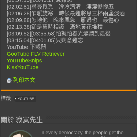
[01:57.15][03:46.17]意難忘
[02:02.81]尋尋覓覓 冷冷清清 淒淒慘慘慼
[02:06.28]乍暖旋寒 時候最難將息三杯兩盞淡酒
[02:09.88]怎地他 晚來風急 雁過也 最傷心
[02:13.38]卻是舊時相識 滿地黃花堆積
[03:09.52][03:55.58]怕就怕春光燦爛到最後
[03:15.04][04:01.05]只剩意難忘
YouTube 下載器
GooTube FLV Retriever
YouTubeSnips
KissYouTube
列印本文
標籤
YOUTUBE
關於 寂寞先生
In every democracy, the people get the