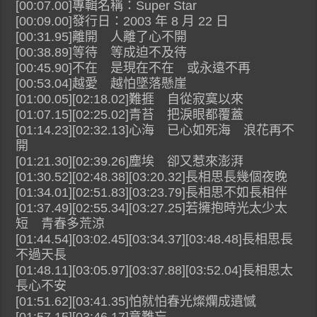
[00:07.00]專輯名稱：Super Star
[00:09.00]發行日：2003 年 8 月 22 日
[00:31.95]離開 人離了心不開
[00:38.89]等待 等成迫不及待
[00:45.90]不在 是現在不在 或永遠不再
[00:53.04]越愛 越怕墜落懸崖
[01:00.05][02:18.02]難捱 自從寂寞以來
[01:07.15][02:25.02]青苔 把淚眼都覆蓋
[01:14.23][02:32.13]心海 已心如死海 浪花再不
開
[01:21.30][02:39.26]塵埃 卻又惹來澎湃
[01:30.52][02:48.38][03:20.32]長相思長幾個夜晚
[01:34.01][02:51.83][03:23.79]長相思不如長相伴
[01:37.49][02:55.34][03:27.25]若擁抱時光太少太
短 青春多荒涼
[01:44.54][03:02.45][03:34.37][03:48.48]長相思長
不過天長
[01:48.11][03:05.97][03:37.88][03:52.04]長相思太
長心不安
[01:51.62][03:41.35]怕就怕春光燦爛成遺憾