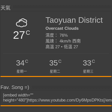
天氣
Taoyuan District
Overcast Clouds
27
C
濕度： 76%
風速： 4km/h 西南
高溫 27 • 低溫 27
C
C
C
34
35
33
星期一
星期二
星期三
Fav. Song =)
[embed width=""
height="480"]https://www.youtube.com/Dy6MpsDPKts[/em