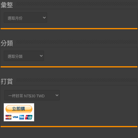
彙整
彙
整
分類
分
類
打賞