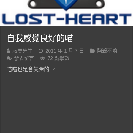
自我感覺良好的喵
寂寞先生
2011 年 1 月 7 日
阿殺不嚕
發表留言
72 點擊數
喵喵也是會失蹄的! ?