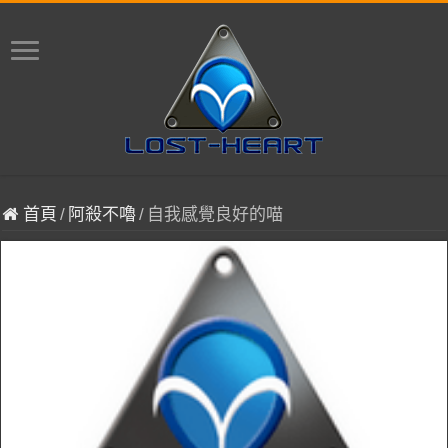
首頁
/
阿殺不嚕
/
自我感覺良好的喵