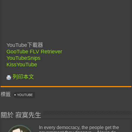
YouTube下載器
GooTube FLV Retriever
YouTubeSnips
KissYouTube
列印本文
標籤
YOUTUBE
關於 寂寞先生
In every democracy, the people get the