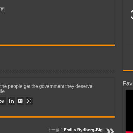
同
Fav
 the people get the government they deserve.
lle
be
下一篇：
Emilia Rydberg-Big