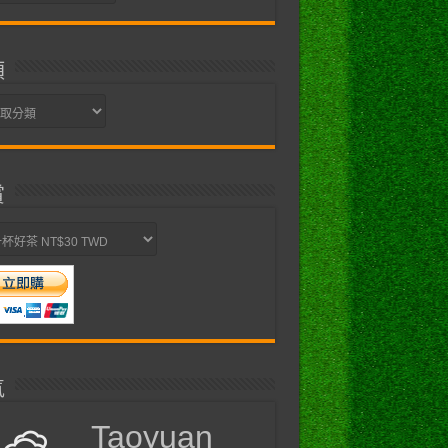
類
賞
氣
Taoyuan