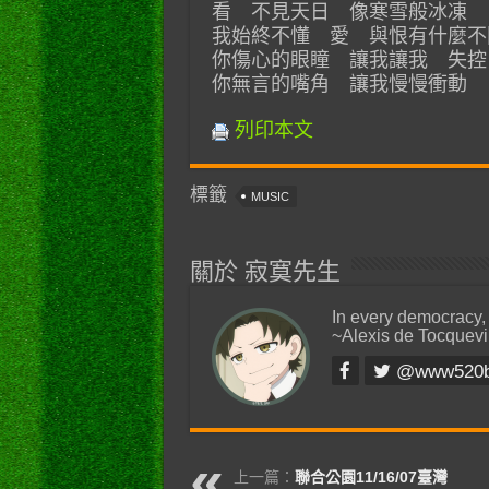
看 不見天日 像寒雪般冰凍
我始終不懂 愛 與恨有什麼不
你傷心的眼瞳 讓我讓我 失控
你無言的嘴角 讓我慢慢衝動
列印本文
標籤
MUSIC
關於 寂寞先生
In every democracy,
~Alexis de Tocquevi
@www520
上一篇：
聯合公園11/16/07臺灣