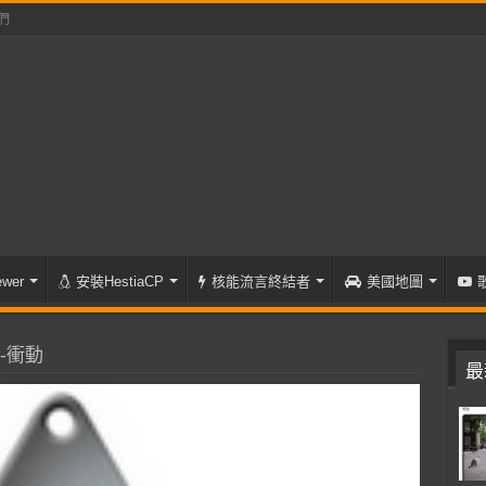
們
wer
安裝HestiaCP
核能流言終結者
美國地圖
-衝動
最