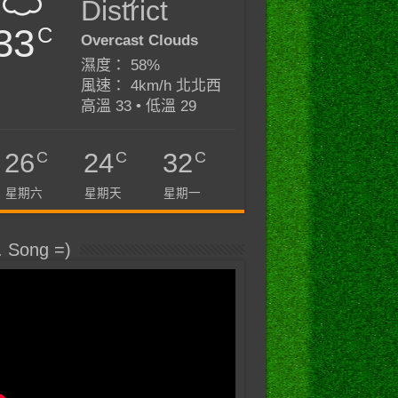
District
33
C
Overcast Clouds
濕度： 58%
風速： 4km/h 北北西
高溫 33 • 低溫 29
C
C
C
26
24
32
星期六
星期天
星期一
. Song =)