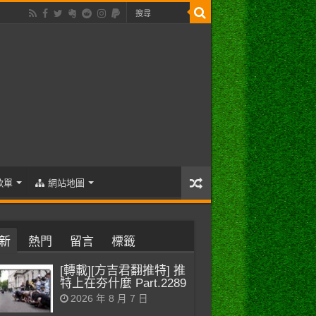
歌單
網站地圖
新
熱門
留言
標籤
[轉載][方吉君翻推特] 推
特上在夯什麼 Part.2289
2026 年 8 月 7 日