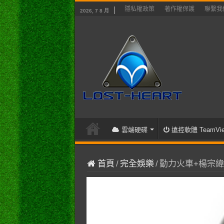
隱私權政策
著作權保護
聯繫我
2026, 7 8 月
雲端硬碟
遠控軟體 TeamVie
首頁
/
完全娛樂
/
動力火車+楊宗緯