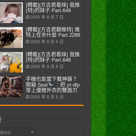
[轉載][方吉君看妹] 我推
(特)的妹子 Part.649
2026 年 8 月 7 日
[轉載][方吉君翻推特] 推
特上在夯什麼 Part.2288
2026 年 8 月 6 日
[轉載][方吉君看妹] 我推
(特)的妹子 Part.648
2026 年 8 月 6 日
手機也能當下載神器？
開箱 Seal
：把 yt-dlp
穿上優雅外衣的雙面刃
2026 年 8 月 5 日
整