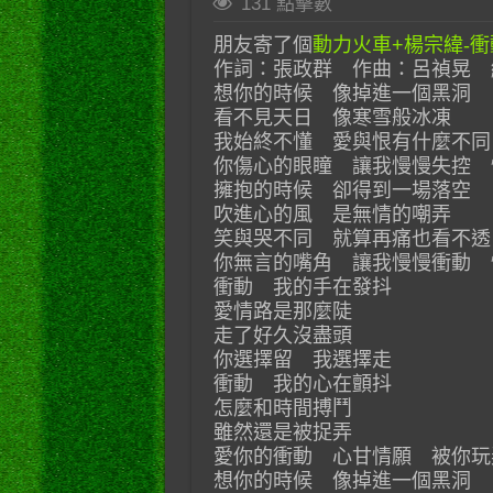
131 點擊數
朋友寄了個
動力火車+楊宗緯-衝動
作詞：張政群 作曲：呂禎晃 
想你的時候 像掉進一個黑洞
看不見天日 像寒雪般冰凍
我始終不懂 愛與恨有什麼不同
你傷心的眼瞳 讓我慢慢失控 
擁抱的時候 卻得到一場落空
吹進心的風 是無情的嘲弄
笑與哭不同 就算再痛也看不透
你無言的嘴角 讓我慢慢衝動 
衝動 我的手在發抖
愛情路是那麼陡
走了好久沒盡頭
你選擇留 我選擇走
衝動 我的心在顫抖
怎麼和時間搏鬥
雖然還是被捉弄
愛你的衝動 心甘情願 被你玩
想你的時候 像掉進一個黑洞