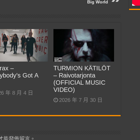
Big World
rax –
TURMION KÄTILÖT
ybody’s Got A
– Raivotarjonta
(OFFICIAL MUSIC
VIDEO)
26 年 8 月 4 日
2026 年 7 月 30 日
才能發佈留言。