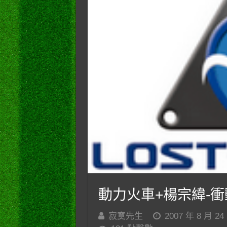
動力火車+楊宗緯-衝
寂寞先生
2007 年 8 月 24