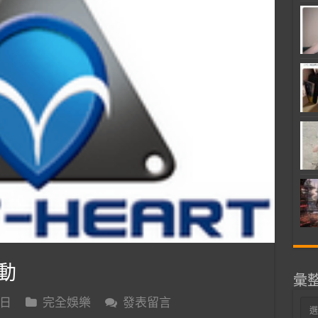
動
彙
 日
完全娛樂
發表留言
彙