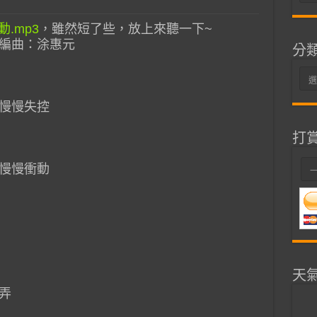
整
.mp3
，雖然短了些，放上來聽一下~
編曲：涂惠元
分
分
類
慢慢失控
打
慢慢衝動
天
弄