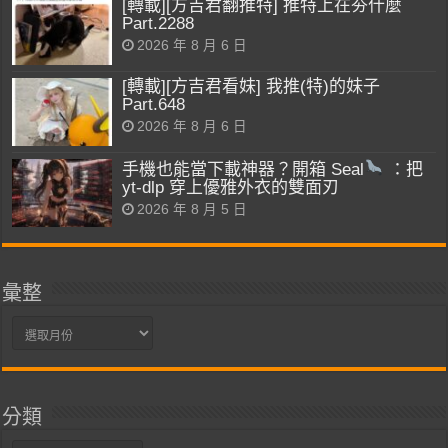
[轉載][方吉君翻推特] 推特上在夯什麼
Part.2288
2026 年 8 月 6 日
[轉載][方吉君看妹] 我推(特)的妹子
Part.648
2026 年 8 月 6 日
手機也能當下載神器？開箱 Seal
：把
yt-dlp 穿上優雅外衣的雙面刃
2026 年 8 月 5 日
彙整
彙
整
分類