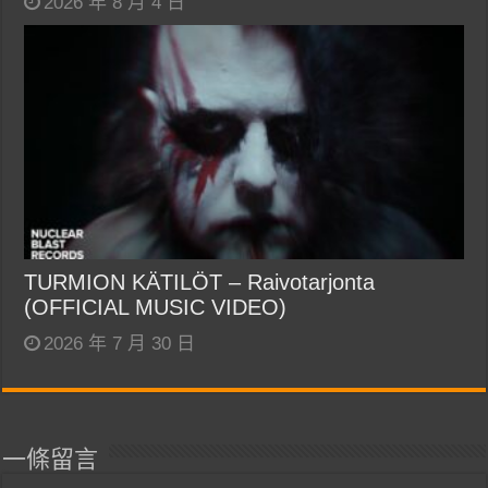
2026 年 8 月 4 日
TURMION KÄTILÖT – Raivotarjonta
(OFFICIAL MUSIC VIDEO)
2026 年 7 月 30 日
一條留言