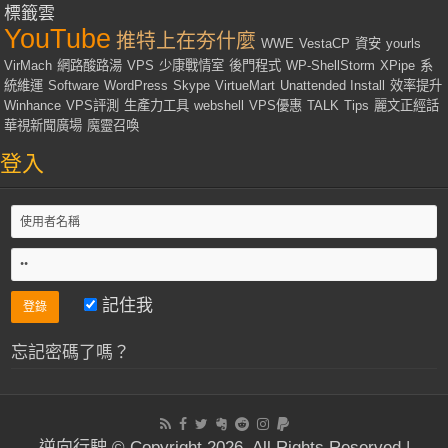
標籤雲
YouTube
推特上在夯什麼
WWE
VestaCP
資安
yourls
VirMach
網路酸路湯
VPS
少康戰情室
後門程式
WP-ShellStorm
XPipe
系
統維運
Software
WordPress
Skype
VirtueMart
Unattended Install
效率提升
Winhance
VPS評測
生產力工具
webshell
VPS優惠
TALK
Tips
麗文正經話
華視新聞廣場
魔靈召喚
登入
記住我
忘記密碼了嗎？
逆向行駛 © Copyright 2026, All Rights Reserved |