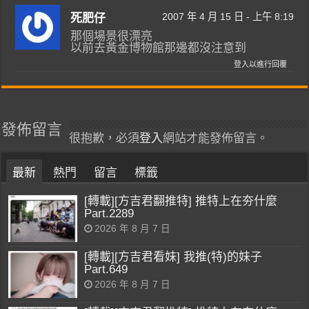
2007 年 4 月 15 日 - 上午 8:19
死肥仔
那個場景很漂亮
以前去黃金博物館那邊都沒注意到
登入以進行回覆
發佈留言
很抱歉，必須
登入
網站才能發佈留言。
最新
熱門
留言
標籤
[轉載][方吉君翻推特] 推特上在夯什麼
Part.2289
2026 年 8 月 7 日
[轉載][方吉君看妹] 我推(特)的妹子
Part.649
2026 年 8 月 7 日