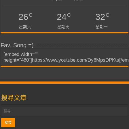
C
C
C
26
24
32
星期六
星期天
星期一
Fav. Song =)
[embed width=""
height="480"]https://www.youtube.com/Dy6MpsDPKts[/em
搜尋文章