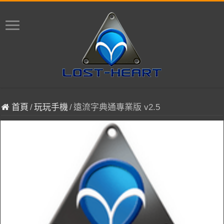
首頁
/
玩玩手機
/
遠流字典通專業版 v2.5