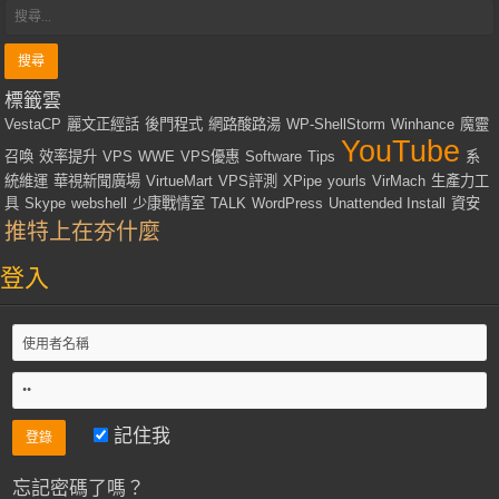
標籤雲
VestaCP
麗文正經話
後門程式
網路酸路湯
WP-ShellStorm
Winhance
魔靈
YouTube
召喚
效率提升
VPS
WWE
VPS優惠
Software
Tips
系
統維運
華視新聞廣場
VirtueMart
VPS評測
XPipe
yourls
VirMach
生產力工
具
Skype
webshell
少康戰情室
TALK
WordPress
Unattended Install
資安
推特上在夯什麼
登入
記住我
忘記密碼了嗎？