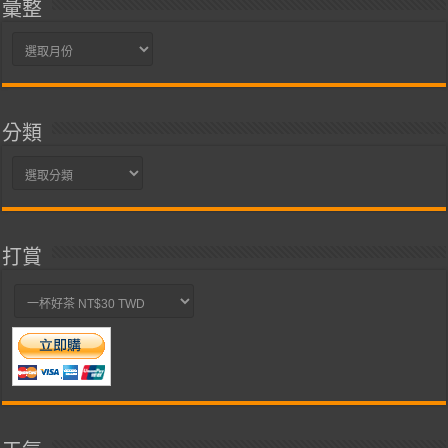
彙整
彙
整
分類
分
類
打賞