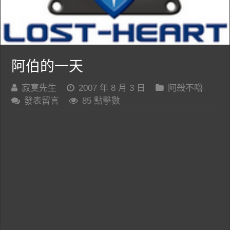
阿伯的一天
寂寞先生
2007 年 8 月 3 日
阿殺不嚕
發表留言
85 點擊數