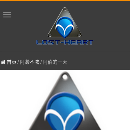
首頁
/
阿殺不嚕
/
阿伯的一天