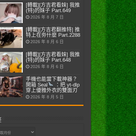
[轉載][方吉君看妹] 我推
(特)的妹子 Part.649
2026 年 8 月 7 日
[轉載][方吉君翻推特] 推
特上在夯什麼 Part.2288
2026 年 8 月 6 日
[轉載][方吉君看妹] 我推
(特)的妹子 Part.648
2026 年 8 月 6 日
手機也能當下載神器？
開箱 Seal
：把 yt-dlp
穿上優雅外衣的雙面刃
2026 年 8 月 5 日
整