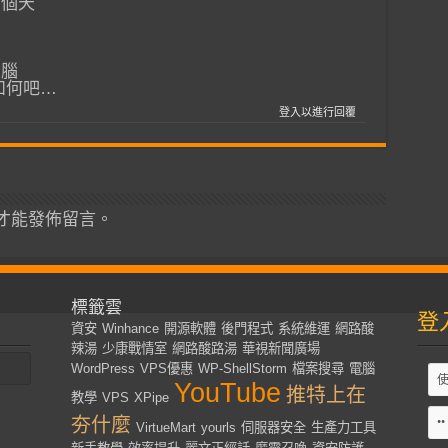
聊個天
多
大腦
如何吧…
登入以進行回覆
才能發佈留言。
標籤雲
登
資安
Winhance
開源軟體
後門程式
系統維運
網路酸
辣湯
少康戰情室
網路酸路湯
華視新聞廣場
WordPress
VPS優惠
WP-ShellStorm
檔案搜尋
電腦
YouTube
推特上在
教學
VPS
XPipe
夯什麼
VirtueMart
yourls
伺服器安全
生產力工具