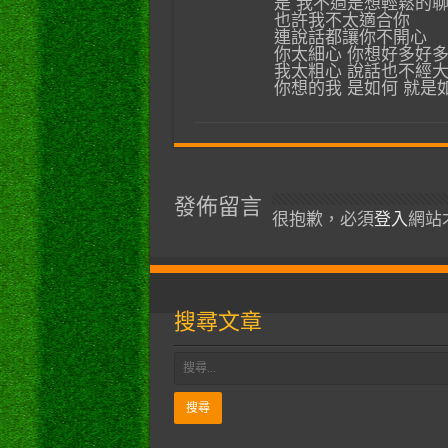
是 我不過是想輕鬆的
也許我不太適合你
連說話都讓你不開心
你太細心 你想好多好
我太粗心 說話也不經
你想的我 是如何 就是
發佈留言
很抱歉，必須
登入
網站
搜尋文章