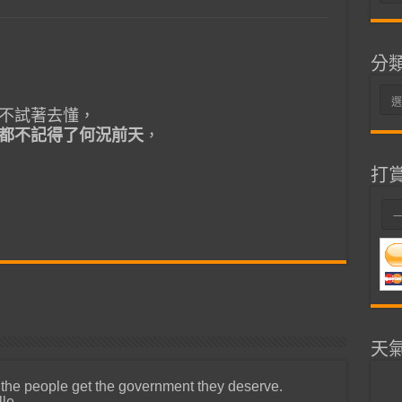
整
分
分
不試著去懂，
類
都不記得了何況前天
，
打
天
 the people get the government they deserve.
lle