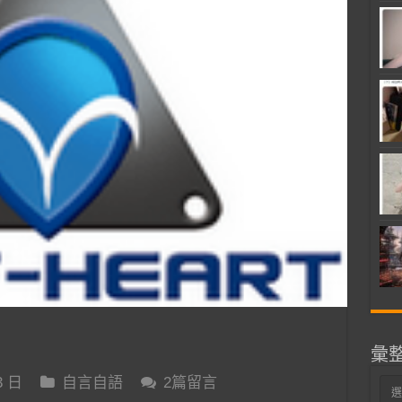
彙
3 日
自言自語
2篇留言
彙