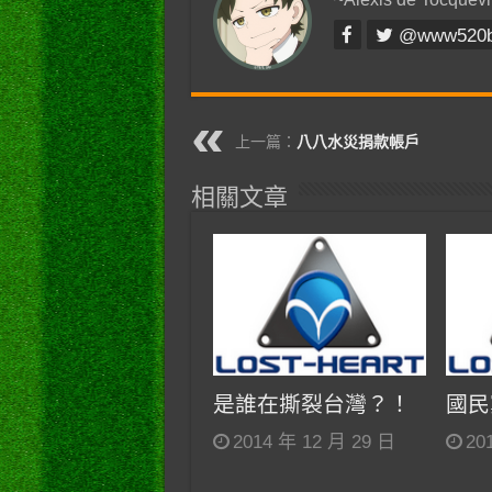
@www520
上一篇：
八八水災捐款帳戶
相關文章
是誰在撕裂台灣？！
國民
2014 年 12 月 29 日
20