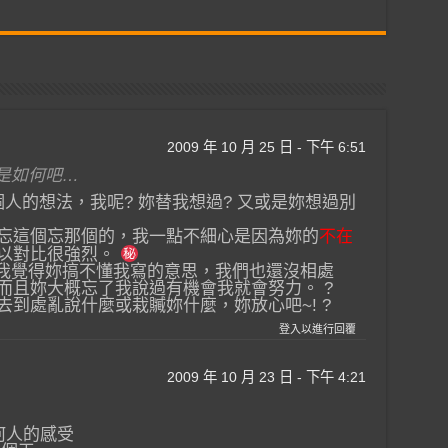
2009 年 10 月 25 日 - 下午 6:51
就是如何吧…
人的想法，我呢? 妳替我想過? 又或是妳想過別
忘這個忘那個的，我一點不細心是因為妳的
不在
以對比很強烈。
，我覺得妳搞不懂我寫的意思，我們也還沒相處
而且妳大概忘了我說過有機會我就會努力。 ?
到處亂說什麼或栽贓妳什麼，妳放心吧~! ?
登入以進行回覆
2009 年 10 月 23 日 - 下午 4:21
何人的感受