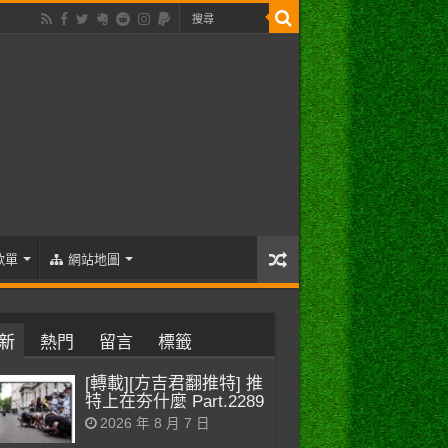
歌單
網站地圖
新
熱門
留言
標籤
[轉載][方吉君翻推特] 推
特上在夯什麼 Part.2289
2026 年 8 月 7 日