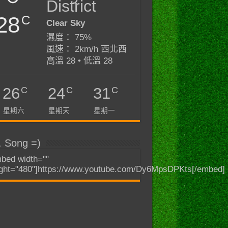
District
28
C
Clear Sky
濕度： 75%
風速： 2km/h 西北西
高溫 28 • 低溫 28
C
C
C
26
24
31
星期六
星期天
星期一
. Song =)
bed width=""
ght="480"]https://www.youtube.com/Dy6MpsDPKts[/embed]