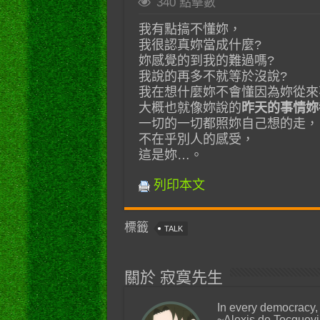
340 點擊數
我有點搞不懂妳，
我很認真妳當成什麼?
妳感覺的到我的難過嗎?
我說的再多不就等於沒說?
我在想什麼妳不會懂因為妳從來
大概也就像妳說的
昨天的事情妳
一切的一切都照妳自己想的走，
不在乎別人的感受，
這是妳…。
列印本文
標籤
TALK
關於 寂寞先生
In every democracy,
~Alexis de Tocquevi