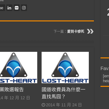
be
下一篇：
愛到卡慘死
Fav
[em
hei
黨敗選報告
國道收費員為什麼一
直找馬囧？
14 年 12 月 12 日
2014 年 11 月 24 日