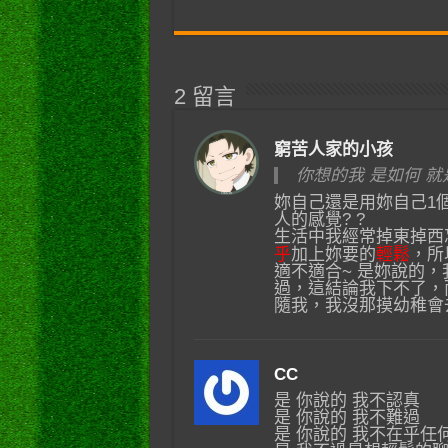
2 留言
窮苦人家的小孩
你想的我 是如何 
妳自己還是用妳自己1個
人的感覺? ?
生活中我經常掉東掉西
乎
加上妳要的
輕鬆
，所
適不適合~ 是妳說的
過，這結論我下不了，
隨我，我沒那摸幼稚會去
CC
是 你說的 我不認真
是 你說的 我不難過
是 你說的 我不在乎任