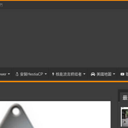
們
wer
安裝HestiaCP
核能流言終結者
美國地圖
最