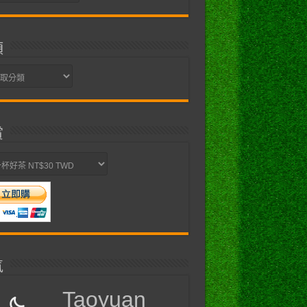
類
賞
氣
Taoyuan