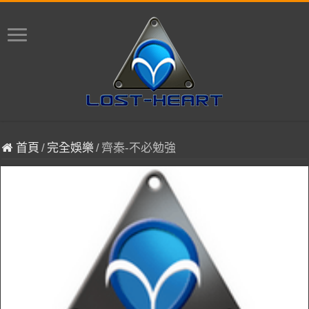
首頁
/
完全娛樂
/
齊秦-不必勉強