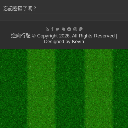
忘記密碼了嗎？
逆向行駛 © Copyright 2026, All Rights Reserved |
Designed by
Kevin