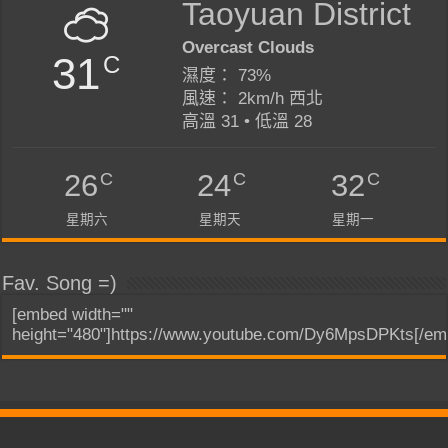
Taoyuan District
Overcast Clouds
31
C
濕度： 73%
風速： 2km/h 西北
高溫 31 • 低溫 28
C
C
C
26
24
32
星期六
星期天
星期一
Fav. Song =)
[embed width=""
height="480"]https://www.youtube.com/Dy6MpsDPKts[/em