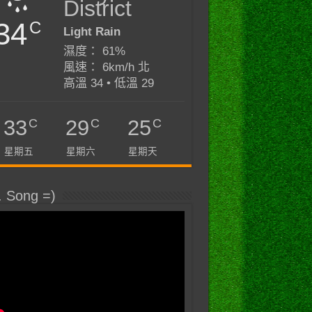
District
34
C
Light Rain
濕度： 61%
風速： 6km/h 北
高溫 34 • 低溫 29
C
C
C
33
29
25
星期五
星期六
星期天
. Song =)