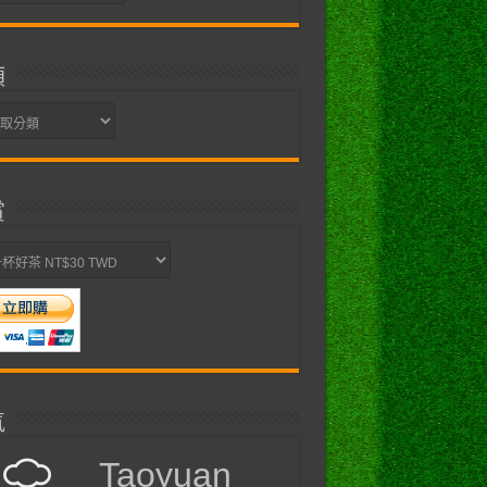
類
賞
氣
Taoyuan