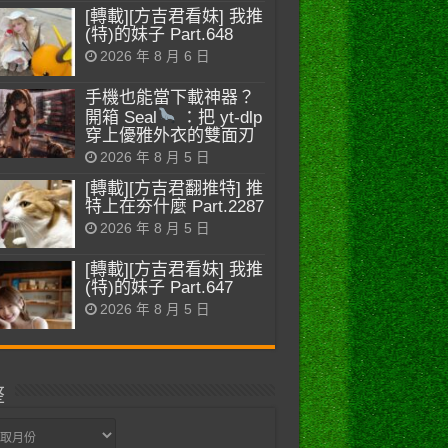
[轉載][方吉君看妹] 我推
(特)的妹子 Part.648
2026 年 8 月 6 日
手機也能當下載神器？
開箱 Seal
：把 yt-dlp
穿上優雅外衣的雙面刃
2026 年 8 月 5 日
[轉載][方吉君翻推特] 推
特上在夯什麼 Part.2287
2026 年 8 月 5 日
[轉載][方吉君看妹] 我推
(特)的妹子 Part.647
2026 年 8 月 5 日
整