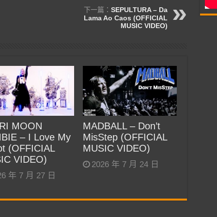
下一篇：
SEPULTURA – Da
Lama Ao Caos (OFFICIAL
MUSIC VIDEO)
RI MOON
MADBALL – Don’t
BIE – I Love My
MisStep (OFFICIAL
t (OFFICIAL
MUSIC VIDEO)
IC VIDEO)
2026 年 7 月 24 日
26 年 7 月 27 日