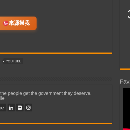
來源摸我
YOUTUBE
Fav
 the people get the government they deserve.
lle
be