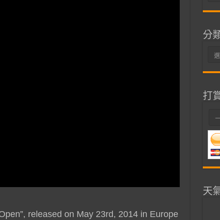
整
分
分
類
打
天
 Open”, released on May 23rd, 2014 in Europe