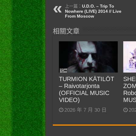
上一篇：
U.D.O. – Trip To
Nowhere (LIVE) 2014 // Live
From Moscow
相關文章
TURMION KÄTILÖT
SHE
– Raivotarjonta
ZOM
(OFFICIAL MUSIC
Robo
VIDEO)
MUS
2026 年 7 月 30 日
20