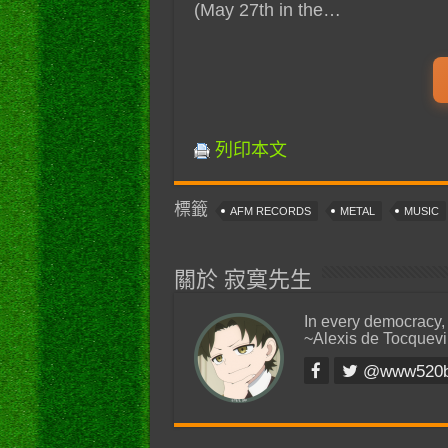
(May 27th in the…
列印本文
標籤
AFM RECORDS
METAL
MUSIC
關於 寂寞先生
In every democracy,
~Alexis de Tocquevi
@www520