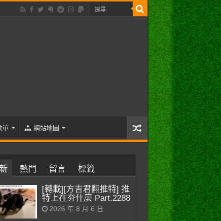
歌單
網站地圖
新
熱門
留言
標籤
[轉載][方吉君翻推特] 推
特上在夯什麼 Part.2288
2026 年 8 月 6 日