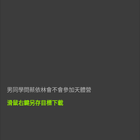
男同學問蔡依林會不會參加天體營
滑鼠右鍵另存目標下載