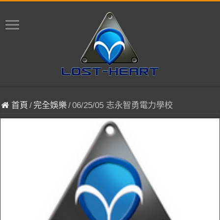
首頁
/
完全娛樂
/
06/25/05 志永智勇電力學校