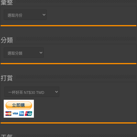
彙整
彙
整
分類
分
類
打賞