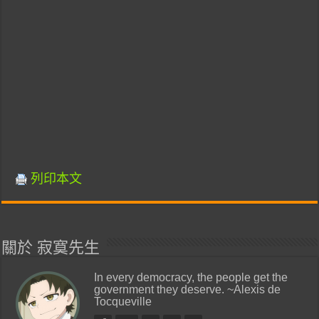
列印本文
關於 寂寞先生
In every democracy, the people get the
government they deserve. ~Alexis de
Tocqueville