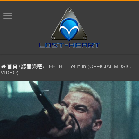
首頁
/
聽音樂吧
/
TEETH – Let It In (OFFICIAL MUSIC
VIDEO)