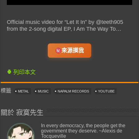
Official music video for “Let It In” by @teeth905
from the 2-song digital EP, I Am The Way To…
來源摸我
列印本文
標籤
METAL
MUSIC
NAPALM RECORDS
YOUTUBE
關於 寂寞先生
In every democracy, the people get the
government they deserve. ~Alexis de
Tocqueville