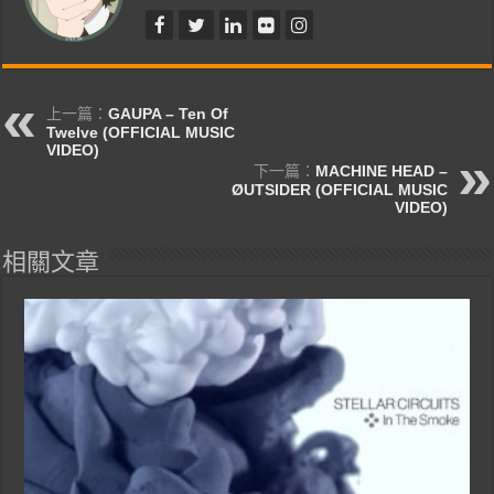
上一篇：
GAUPA – Ten Of
Twelve (OFFICIAL MUSIC
VIDEO)
下一篇：
MACHINE HEAD –
ØUTSIDER (OFFICIAL MUSIC
VIDEO)
相關文章