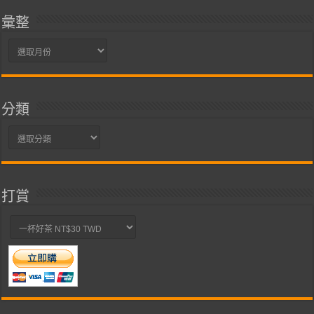
彙整
彙
整
分類
分
類
打賞