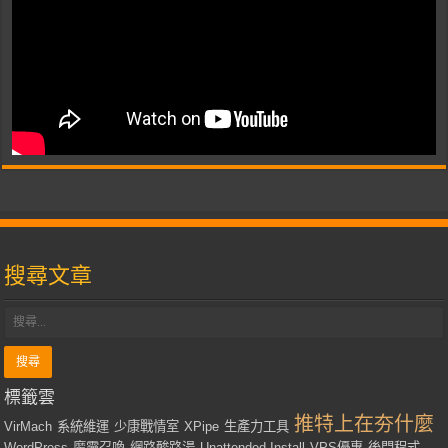
搜尋文章
標籤雲
推特上在夯什麼
VirMach
系統維運
少康戰情室
XPipe
生產力工具
WordPress
魔靈召喚
網路酸路湯
Unattended Install
VPS優惠
後門程式