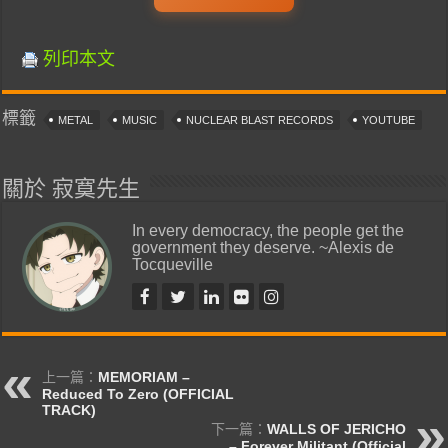
列印本文
標籤
METAL
MUSIC
NUCLEAR BLAST RECORDS
YOUTUBE
關於 寂寞先生
In every democracy, the people get the
government they deserve. ~Alexis de
Tocqueville
上一篇：
MEMORIAM –
Reduced To Zero (OFFICIAL
TRACK)
下一篇：
WALLS OF JERICHO
– Forever Militant (Official