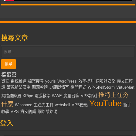
搜尋文章
標籤雲
資安
系統維運
檔案搜尋
yourls
WordPress
效率提升
伺服器安全
麗文正經
話
華視新聞廣場
開源軟體
少康戰情室
後門程式
WP-ShellStorm
VirtueMart
推特上在夯
網路酸辣湯
XPipe
電腦教學
WWE
魔靈召喚
VPS評測
YouTube
什麼
Winhance
生產力工具
webshell
VPS優惠
新手
教學
VPS
資安防護
網路酸路湯
登入