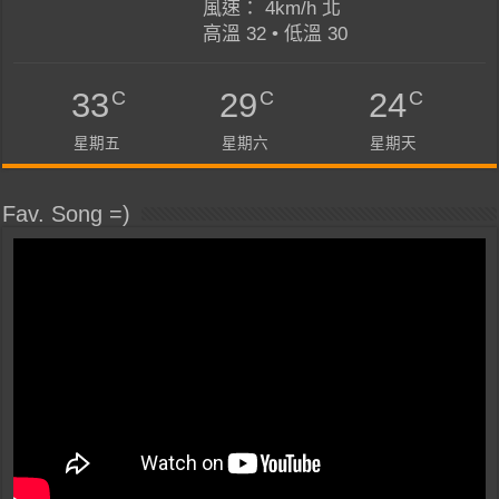
風速： 4km/h 北
高溫 32 • 低溫 30
C
C
C
33
29
24
星期五
星期六
星期天
Fav. Song =)