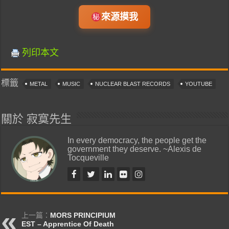
來源摸我
列印本文
標籤
METAL
MUSIC
NUCLEAR BLAST RECORDS
YOUTUBE
關於 寂寞先生
In every democracy, the people get the
government they deserve. ~Alexis de
Tocqueville
上一篇：
MORS PRINCIPIUM
EST – Apprentice Of Death