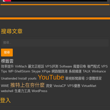
搜尋文章
標籤雲
效率提升
VirMach
麗文正經話
VPS評測
Software
魔靈召喚
後門程式
VPS
Tips
WP-ShellStorm
Skype
XPipe
網路酸路湯
系統維運
TALK
Winhance
YouTube
Unattended Install
yourls
華視新聞廣場
少康戰情室
推特上在夯什麼
WWE
資安
VestaCP
VPS優惠
VirtueMart
webshell
生產力工具
WordPress
登入