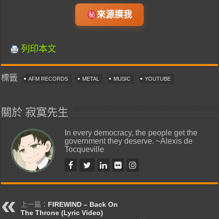
來源摸我
列印本文
標籤
AFM RECORDS
METAL
MUSIC
YOUTUBE
關於 寂寞先生
In every democracy, the people get the
government they deserve. ~Alexis de
Tocqueville
上一篇：
FIREWIND – Back On
The Throne (Lyric Video)