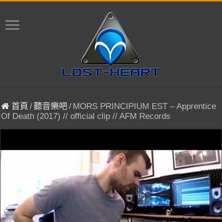
首頁
/
聽音樂吧
/
MORS PRINCIPIUM EST – Apprentice
Of Death (2017) // official clip // AFM Records