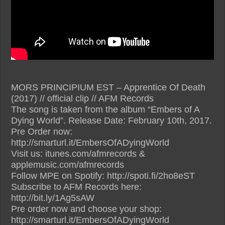
MORS PRINCIPIUM EST – Apprentice Of Death
(2017) // official clip // AFM Records
The song is taken from the album “Embers of A
Dying World”. Release Date: February 10th, 2017.
Pre Order now:
http://smarturl.it/EmbersOfADyingWorld
Visit us: itunes.com/afmrecords &
applemusic.com/afmrecords
Follow MPE on Spotify: http://spoti.fi/2ho8eST
Subscribe to AFM Records here:
http://bit.ly/1Ag5sAW
Pre order now and choose your shop:
http://smarturl.it/EmbersOfADyingWorld