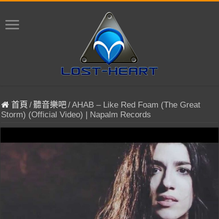
首頁
/
聽音樂吧
/
AHAB – Like Red Foam (The Great
Storm) (Official Video) | Napalm Records