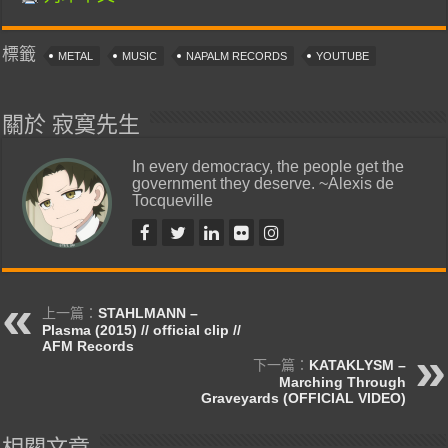
標籤
METAL
MUSIC
NAPALM RECORDS
YOUTUBE
關於 寂寞先生
In every democracy, the people get the
government they deserve. ~Alexis de
Tocqueville
上一篇：
STAHLMANN –
Plasma (2015) // official clip //
AFM Records
下一篇：
KATAKLYSM –
Marching Through
Graveyards (OFFICIAL VIDEO)
相關文章