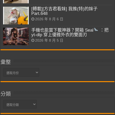
[轉載][方吉君看妹] 我推(特)的妹子
Part.648
2026 年 8 月 6 日
手機也能當下載神器？開箱 Seal
：把
yt-dlp 穿上優雅外衣的雙面刃
2026 年 8 月 5 日
彙整
彙
整
分類
分
類