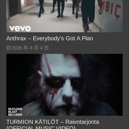
Anthrax – Everybody’s Got A Plan
2026 年 8 月 4 日
TURMION KÄTILÖT – Raivotarjonta
(OFFICIAL MUSIC VIDEO)