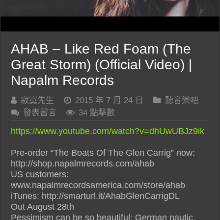
AHAB – Like Red Foam (The
Great Storm) (Official Video) |
Napalm Records
寂寞先生
2015 年 7 月 24 日
聽音樂吧
發表留言
34 點擊數
https://www.youtube.com/watch?v=dhUwUBJz9ik
Pre-order “The Boats Of The Glen Carrig” now:
http://shop.napalmrecords.com/ahab
US customers:
www.napalmrecordsamerica.com/store/ahab
iTunes: http://smarturl.it/AhabGlenCarrigDL
Out August 28th
Pessimism can be so beautiful: German nautic