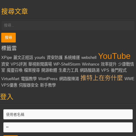
搜尋文章
標籤雲
YouTube
XPipe
麗文正經話
yourls
資安防護
系統維運
webshell
資安
VPS評測
華視新聞廣場
WP-ShellStorm
Winhance
效率提升
少康戰情
室
魔靈召喚
檔案搜尋
開源軟體
生產力工具
網路酸路湯
VPS
後門程式
推特上在夯什麼
VirtueMart
電腦教學
WordPress
網路酸辣湯
WWE
VPS優惠
伺服器安全
新手教學
登入