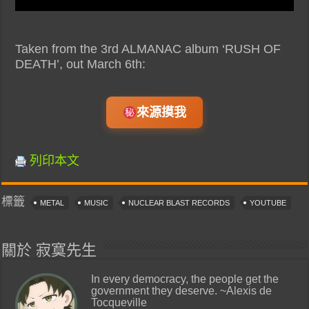
Taken from the 3rd ALMANAC album ‘RUSH OF
DEATH’, out March 6th:
來源摸我
列印本文
標籤
METAL
MUSIC
NUCLEAR BLAST RECORDS
YOUTUBE
關於 寂寞先生
In every democracy, the people get the
government they deserve. ~Alexis de
Tocqueville