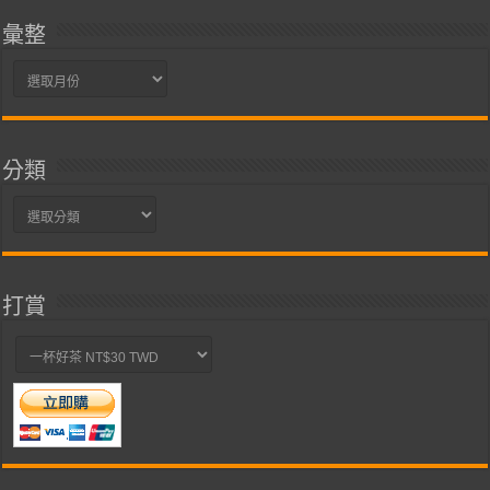
彙整
彙
整
分類
分
類
打賞