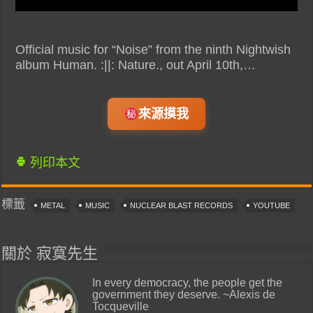
Official music for “Noise” from the ninth Nightwish
album Human. :||: Nature., out April 10th,…
來源摸我
列印本文
標籤
METAL
MUSIC
NUCLEAR BLAST RECORDS
YOUTUBE
關於 寂寞先生
In every democracy, the people get the
government they deserve. ~Alexis de
Tocqueville