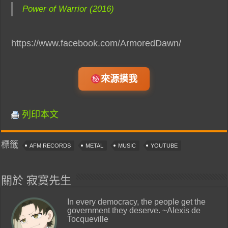
Power of Warrior (2016)
https://www.facebook.com/ArmoredDawn/
來源摸我
列印本文
標籤
AFM RECORDS
METAL
MUSIC
YOUTUBE
關於 寂寞先生
In every democracy, the people get the
government they deserve. ~Alexis de
Tocqueville