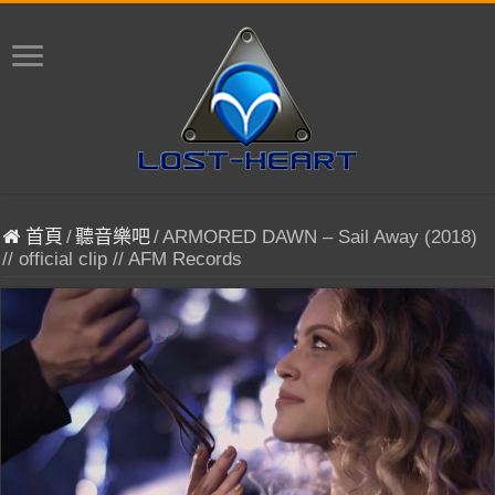
首頁
/
聽音樂吧
/
ARMORED DAWN – Sail Away (2018)
// official clip // AFM Records