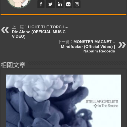
上一篇：
LIGHT THE TORCH –
Die Alone (OFFICIAL MUSIC
VIDEO)
下一篇：
MONSTER MAGNET –
Mindfucker (Official Video) |
Napalm Records
相關文章