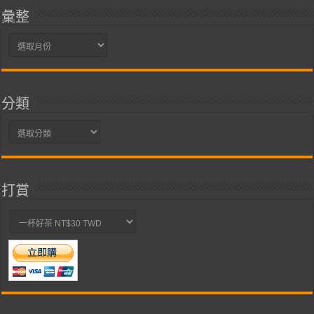
彙整
彙
整
分類
分
類
打賞