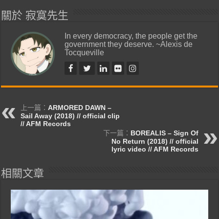
關於 寂寞先生
In every democracy, the people get the
government they deserve. ~Alexis de
Tocqueville
上一篇：
ARMORED DAWN –
Sail Away (2018) // official clip
// AFM Records
下一篇：
BOREALIS – Sign Of
No Return (2018) // official
lyric video // AFM Records
相關文章