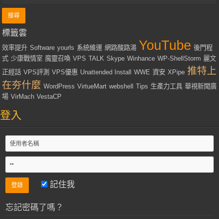
標籤雲
YouTube
效率提升
Software
yourls
系統維運
網路酸路湯
後門程
式
少康戰情室
魔靈召喚
VPS
TALK
Skype
Winhance
WP-ShellStorm
麗文
推特上
正經話
VPS評測
VPS優惠
Unattended Install
WWE
資安
XPipe
在夯什麼
WordPress
VirtueMart
webshell
Tips
生產力工具
華視新聞廣
場
VirMach
VestaCP
登入
記住我
忘記密碼了嗎？