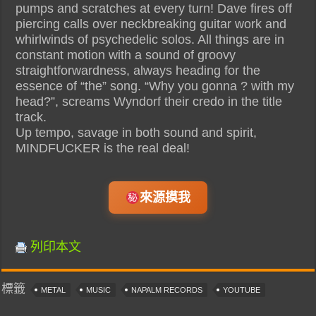
pumps and scratches at every turn! Dave fires off
piercing calls over neckbreaking guitar work and
whirlwinds of psychedelic solos. All things are in
constant motion with a sound of groovy
straightforwardness, always heading for the
essence of “the” song. “Why you gonna ? with my
head?”, screams Wyndorf their credo in the title
track.
Up tempo, savage in both sound and spirit,
MINDFUCKER is the real deal!
來源摸我
列印本文
標籤
METAL
MUSIC
NAPALM RECORDS
YOUTUBE