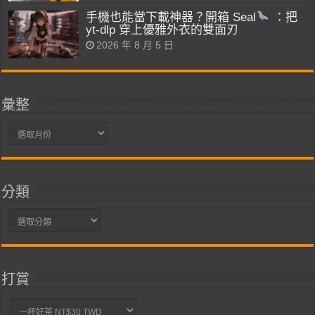
手機也能當下載神器？開箱 Seal
：把
yt-dlp 穿上優雅外衣的雙面刃
2026 年 8 月 5 日
彙整
彙
整
分類
分
類
打賞