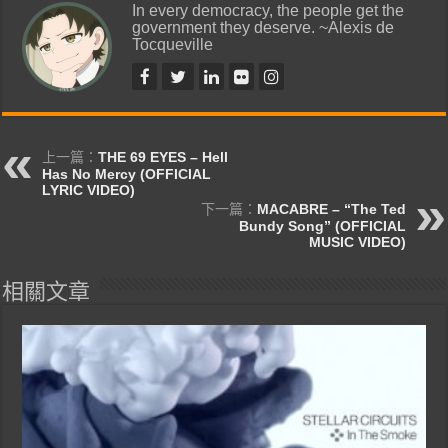
In every democracy, the people get the
government they deserve. ~Alexis de
Tocqueville
上一篇：
THE 69 EYES – Hell
Has No Mercy (OFFICIAL
LYRIC VIDEO)
下一篇：
MACABRE – “The Ted
Bundy Song” (OFFICIAL
MUSIC VIDEO)
相關文章