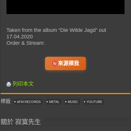
Taken from the album “Die Wilde Jagd” out
17.04.2020
Order & Stream:
來源摸我
列印本文
標籤
AFM RECORDS
METAL
MUSIC
YOUTUBE
關於 寂寞先生