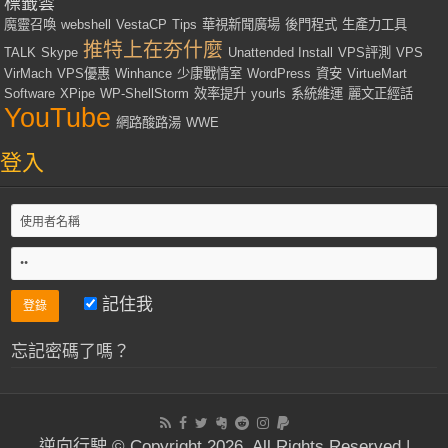
標籤雲
魔靈召喚
webshell
VestaCP
Tips
華視新聞廣場
後門程式
生產力工具
推特上在夯什麼
TALK
Skype
Unattended Install
VPS評測
VPS
VirMach
VPS優惠
Winhance
少康戰情室
WordPress
資安
VirtueMart
Software
XPipe
WP-ShellStorm
效率提升
yourls
系統維運
麗文正經話
YouTube
網路酸路湯
WWE
登入
記住我
忘記密碼了嗎？
逆向行駛 © Copyright 2026, All Rights Reserved |