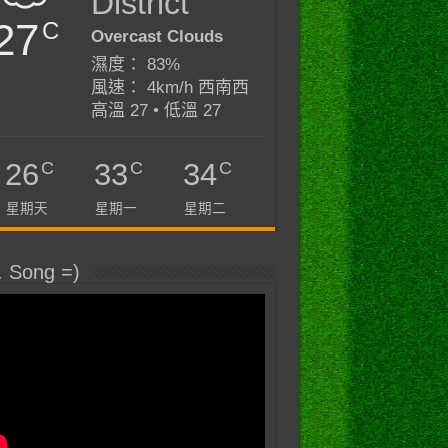
District
27
C
Overcast Clouds
濕度： 83%
風速： 4km/h 西南西
高溫 27 • 低溫 27
C
C
C
26
33
34
星期天
星期一
星期二
. Song =)