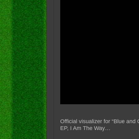
Official visualizer for “Blue an
EP, I Am The Way…