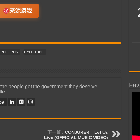
來源摸我
T RECORDS
YOUTUBE
Fav
 the people get the government they deserve.
lle
be
下一篇：
CONJURER – Let Us
Live (OFFICIAL MUSIC VIDEO)