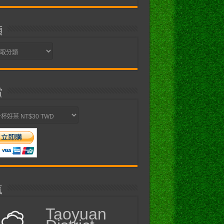
類
賞
氣
Taoyuan