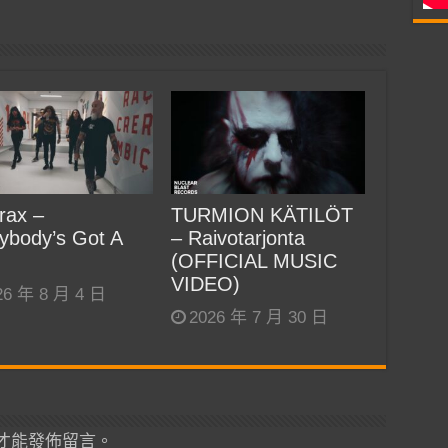
rax –
TURMION KÄTILÖT
ybody’s Got A
– Raivotarjonta
(OFFICIAL MUSIC
VIDEO)
26 年 8 月 4 日
2026 年 7 月 30 日
才能發佈留言。