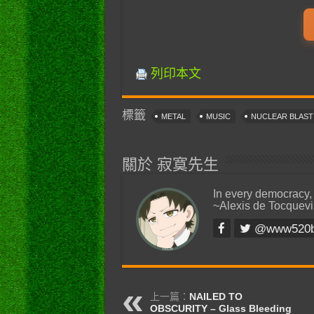
列印本文
標籤
METAL
MUSIC
NUCLEAR BLAS
關於 寂寞先生
In every democracy,
~Alexis de Tocquevi
@www520
上一篇：
NAILED TO
OBSCURITY – Glass Bleeding