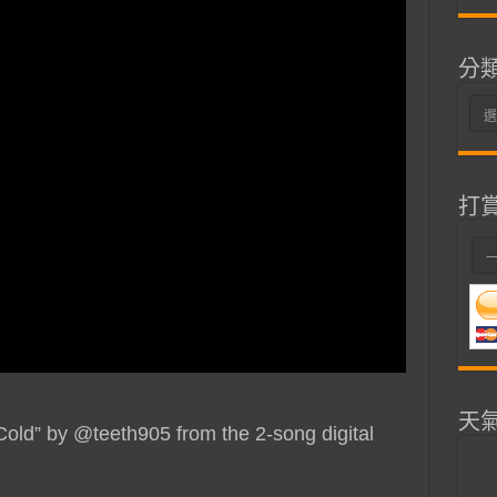
分
分
類
打
天
d Cold” by @teeth905 from the 2-song digital