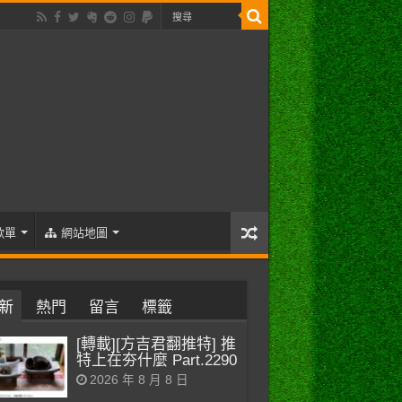
歌單
網站地圖
新
熱門
留言
標籤
[轉載][方吉君翻推特] 推
特上在夯什麼 Part.2290
2026 年 8 月 8 日