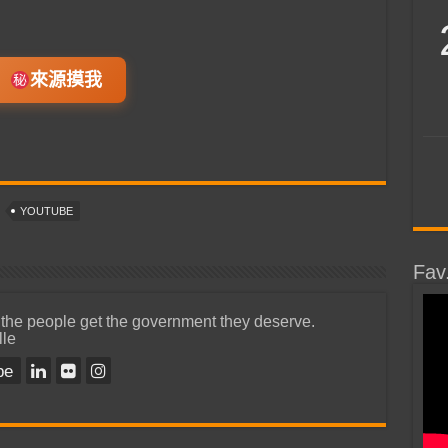
來源摸我
YOUTUBE
Fav
 the people get the government they deserve.
lle
be