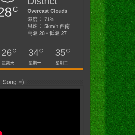
District
28
C
Overcast Clouds
濕度： 71%
風速： 5km/h 西南
高溫 28 • 低溫 27
C
C
C
26
34
35
星期天
星期一
星期二
. Song =)