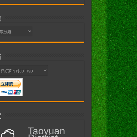
類
賞
氣
Taoyuan