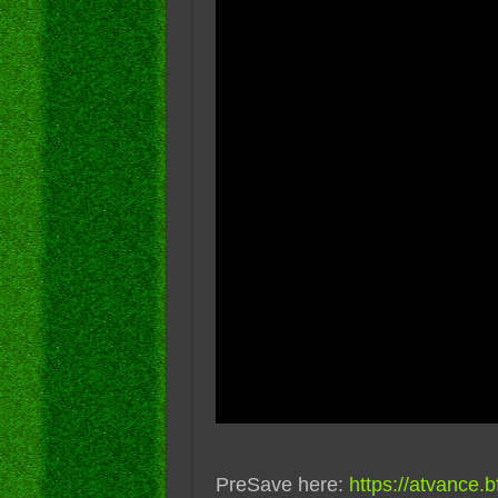
PreSave here:
https://atvance.