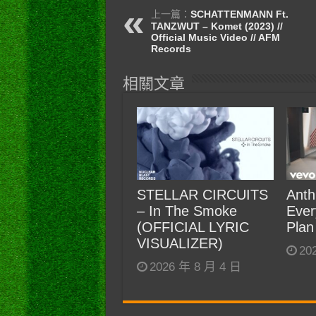
上一篇：
SCHATTENMANN Ft.
TANZWUT – Komet (2023) //
Official Music Video // AFM
Records
相關文章
STELLAR CIRCUITS
Anth
– In The Smoke
Ever
(OFFICIAL LYRIC
Plan
VISUALIZER)
20
2026 年 8 月 4 日