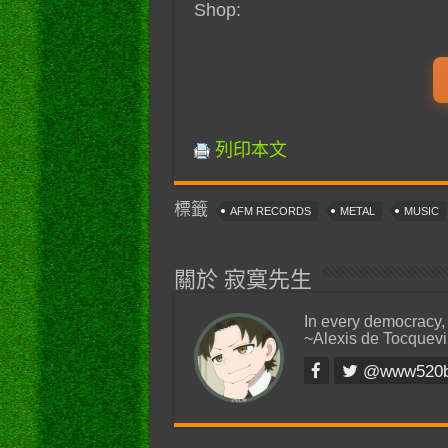
Shop:
列印本文
標籤
AFM RECORDS
METAL
MUSIC
關於 寂寞先生
In every democracy,
~Alexis de Tocquevi
@www520