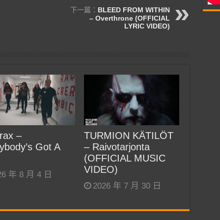
下一篇：
BLEED FROM WITHIN
– Overthrone (OFFICIAL
LYRIC VIDEO)
rax –
TURMION KÄTILÖT
ybody’s Got A
– Raivotarjonta
(OFFICIAL MUSIC
VIDEO)
26 年 8 月 4 日
2026 年 7 月 30 日