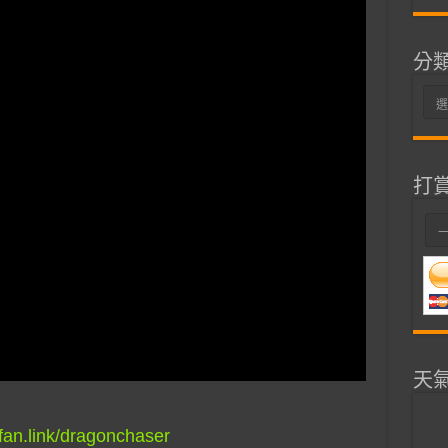
分
分
類
打
天
bfan.link/dragonchaser