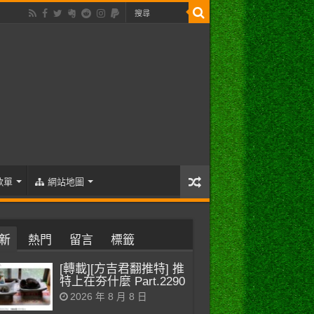
歌單
網站地圖
新
熱門
留言
標籤
[轉載][方吉君翻推特] 推
特上在夯什麼 Part.2290
2026 年 8 月 8 日