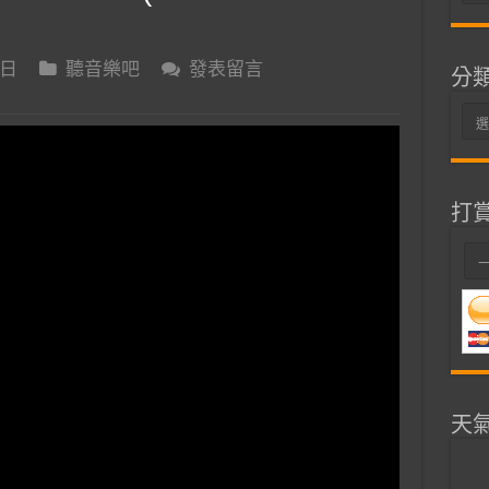
整
 日
聽音樂吧
發表留言
分
分
類
打
天