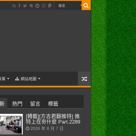
歌單
網站地圖
新
熱門
留言
標籤
[轉載][方吉君翻推特] 推
特上在夯什麼 Part.2289
2026 年 8 月 7 日