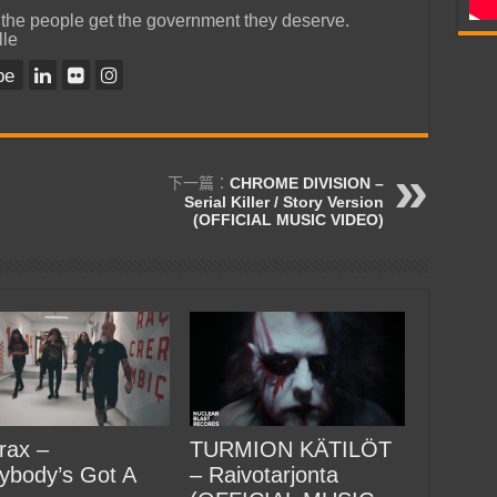
 the people get the government they deserve.
lle
be
下一篇：
CHROME DIVISION –
Serial Killer / Story Version
(OFFICIAL MUSIC VIDEO)
rax –
TURMION KÄTILÖT
ybody’s Got A
– Raivotarjonta