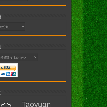
類
賞
氣
Taoyuan