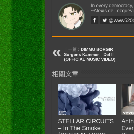
In every democracy,
~Alexis de Tocquevi
@www520
上一篇：
DIMMU BORGIR –
Sorgens Kammer – Del II
(OFFICIAL MUSIC VIDEO)
相關文章
STELLAR CIRCUITS
Anth
– In The Smoke
Ever