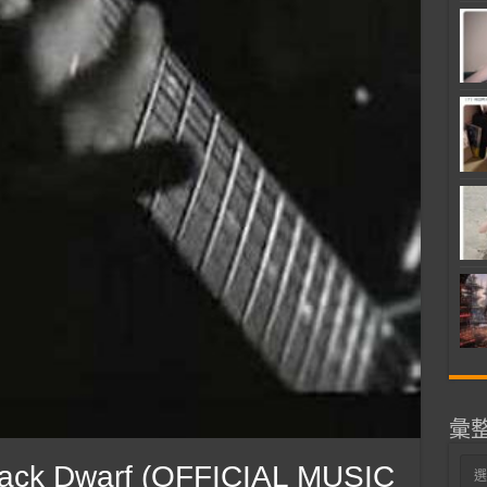
彙
彙
ck Dwarf (OFFICIAL MUSIC