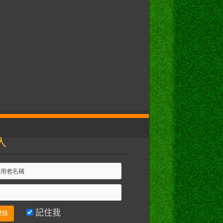
入
記住我