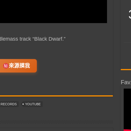
ndlemass track “Black Dwarf.”
來源摸我
Fav
T RECORDS
YOUTUBE