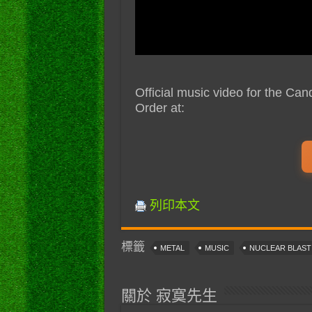
Official music video for the Ca
Order at:
列印本文
標籤
METAL
MUSIC
NUCLEAR BLAS
關於 寂寞先生