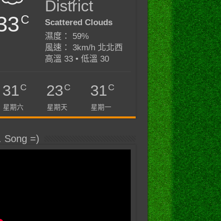
District
33
C
Scattered Clouds
濕度： 59%
風速： 3km/h 北北西
高溫 33 • 低溫 30
C
C
C
31
23
31
星期六
星期天
星期一
. Song =)