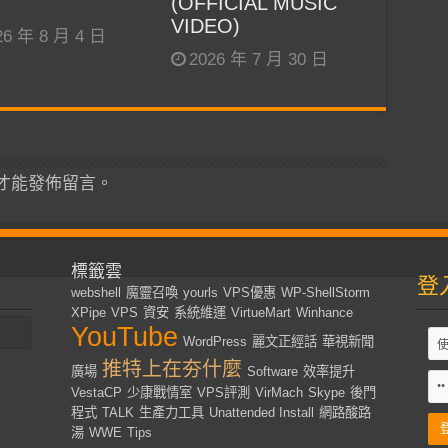
(OFFICIAL MUSIC
VIDEO)
26 年 8 月 4 日
2026 年 7 月 30 日
才能發佈留言。
標籤雲
登
webshell
魔靈召喚
yourls
VPS優惠
WP-ShellStorm
XPipe
VPS
資安
系統維運
VirtueMart
Winhance
YouTube
WordPress
麗文正經話
華視新聞
推特上在夯什麼
廣場
Software
效率提升
VestaCP
少康戰情室
VPS評測
VirMach
Skype
後門
程式
TALK
生產力工具
Unattended Install
網路酸路
湯
WWE
Tips