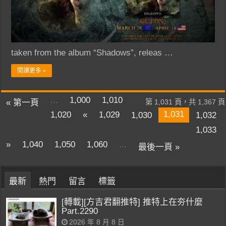
taken from the album “Shadows”, releas …
閱讀更多 »
...
1,000
1,010
« 第一頁
第 1,031 頁，共 1,367 頁
1,031
1,020
«
1,029
1,030
1,032
1,033
»
1,040
1,050
1,060
...
最後一頁 »
最新
熱門
留言
標籤
[轉載][方吉君翻推特] 推特上在夯什麼
Part.2290
2026 年 8 月 8 日