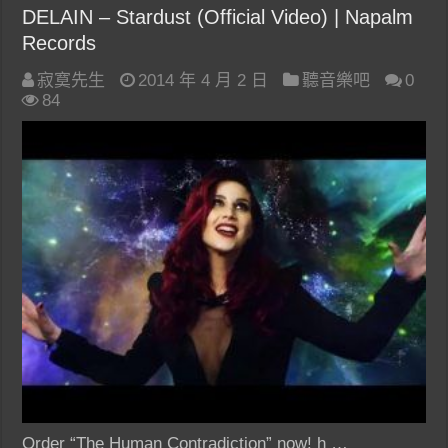
DELAIN – Stardust (Official Video) | Napalm
Records
寂寞先生
2014 年 4 月 2 日
聽音樂吧
0
84
Order “The Human Contradiction” now! h …