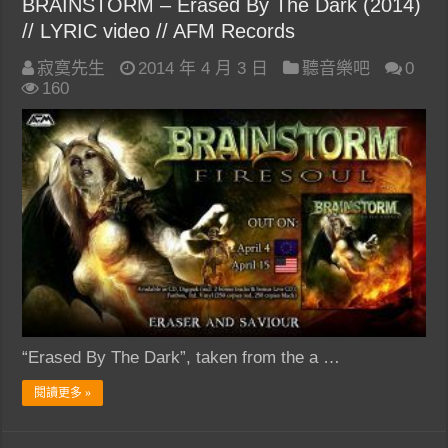
BRAINSTORM – Erased By The Dark (2014)
// LYRIC video // AFM Records
寂寞先生
2014 年 4 月 3 日
聽音樂吧
0
160
“Erased By The Dark”, taken from the a …
閱讀更多 »