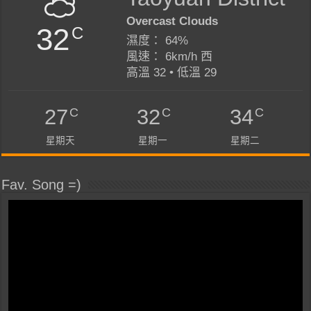
Overcast Clouds
32
C
濕度： 64%
風速： 6km/h 西
高溫 32 • 低溫 29
C
C
C
27
32
34
星期天
星期一
星期二
Fav. Song =)