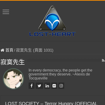
首頁
/
寂寞先生 (頁面 1031)
寂寞先生
In every democracy, the people get the
government they deserve. ~Alexis de
Tocqueville
LOST SOCIETY – Terror Hungry (OFFICIAL