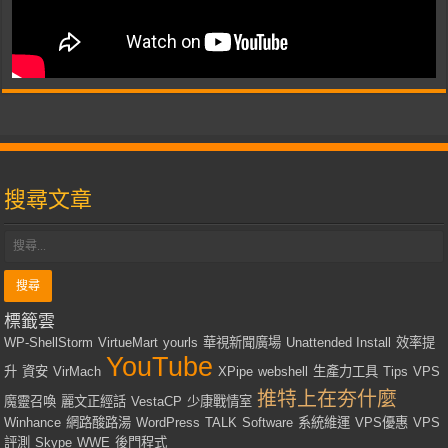
搜尋文章
標籤雲
WP-ShellStorm
VirtueMart
yourls
華視新聞廣場
Unattended Install
效率提
YouTube
升
資安
VirMach
XPipe
webshell
生產力工具
Tips
VPS
推特上在夯什麼
魔靈召喚
麗文正經話
VestaCP
少康戰情室
Winhance
網路酸路湯
WordPress
TALK
Software
系統維運
VPS優惠
VPS
評測
Skype
WWE
後門程式