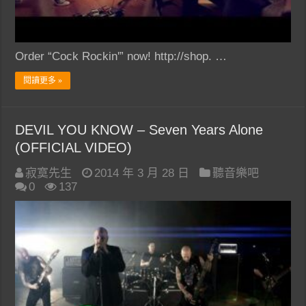
Order “Cock Rockin'” now! http://shop. …
閱讀更多 »
DEVIL YOU KNOW – Seven Years Alone
(OFFICIAL VIDEO)
寂寞先生
2014 年 3 月 28 日
聽音樂吧
0
137