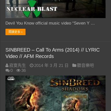
Devil You Know official music video “Seven Y …
閱讀更多 »
SINBREED – Call To Arms (2014) // LYRIC
Video // AFM Records
寂寞先生
2014 年 3 月 21 日
聽音樂吧
0
36