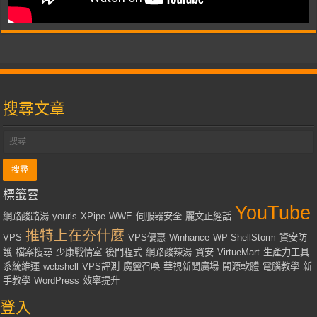
搜尋文章
標籤雲
YouTube
網路酸路湯
yourls
XPipe
WWE
伺服器安全
麗文正經話
推特上在夯什麼
VPS
VPS優惠
Winhance
WP-ShellStorm
資安防
護
檔案搜尋
少康戰情室
後門程式
網路酸辣湯
資安
VirtueMart
生產力工具
系統維運
webshell
VPS評測
魔靈召喚
華視新聞廣場
開源軟體
電腦教學
新
手教學
WordPress
效率提升
登入