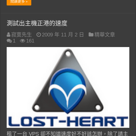
閱讀更多 »
測試出主機正港的速度
寂寞先生
2009 年 11 月 2 日
精華文章
1
161
租了一台 VPS 卻不知道速度好不好該怎辦，除了請主