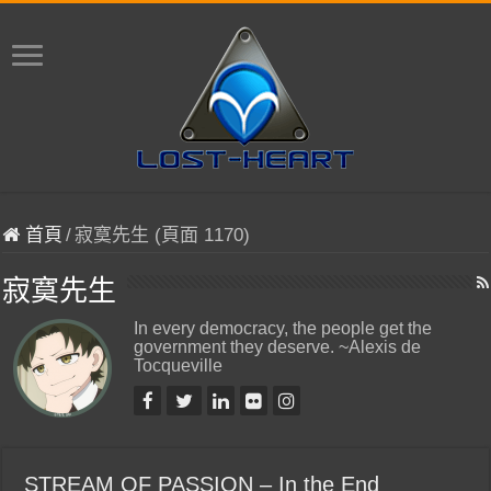
首頁
/
寂寞先生 (頁面 1170)
寂寞先生
In every democracy, the people get the
government they deserve. ~Alexis de
Tocqueville
STREAM OF PASSION – In the End