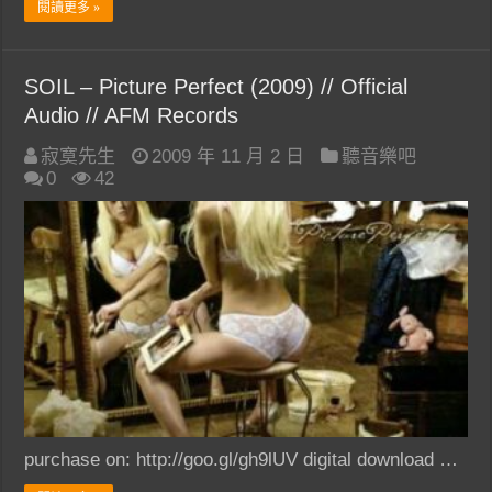
閱讀更多 »
SOIL – Picture Perfect (2009) // Official
Audio // AFM Records
寂寞先生
2009 年 11 月 2 日
聽音樂吧
0
42
purchase on: http://goo.gl/gh9lUV digital download …