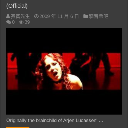
(Official)
寂寞先生
2009 年 11 月 6 日
聽音樂吧
0
39
Originally the brainchild of Arjen Lucassen’ …