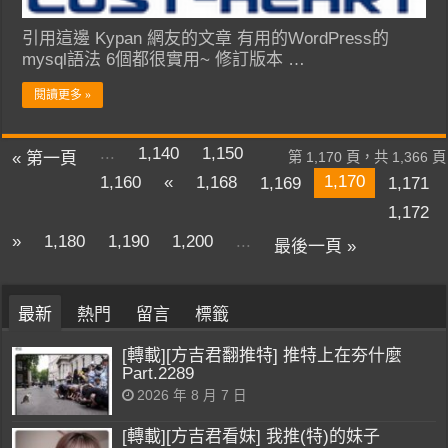
引用這邊 Kypan 網友的文章 有用的WordPress的
mysql語法 6個都很實用~ 修訂版本 …
閱讀更多 »
...
1,140
1,150
« 第一頁
第 1,170 頁，共 1,366 頁
1,170
1,160
«
1,168
1,169
1,171
1,172
»
1,180
1,190
1,200
...
最後一頁 »
最新
熱門
留言
標籤
[轉載][方吉君翻推特] 推特上在夯什麼
Part.2289
2026 年 8 月 7 日
[轉載][方吉君看妹] 我推(特)的妹子