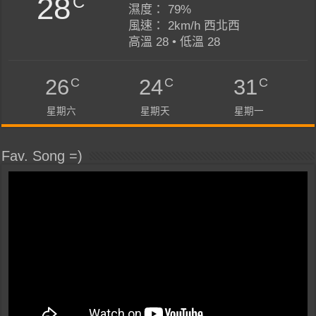
28
C
濕度： 79%
風速： 2km/h 西北西
高溫 28 • 低溫 28
C
C
C
26
24
31
星期六
星期天
星期一
Fav. Song =)