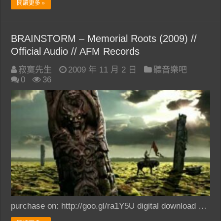
閱讀更多 »
BRAINSTORM – Memorial Roots (2009) //
Official Audio // AFM Records
寂寞先生
2009 年 11 月 2 日
聽音樂吧
0
36
purchase on: http://goo.gl/ra1Y5U digital download …