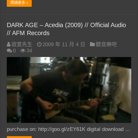
閱讀更多 »
DARK AGE – Acedia (2009) // Official Audio
// AFM Records
寂寞先生
2009 年 11 月 4 日
聽音樂吧
0
34
purchase on: http://goo.gl/zEY61K digital download …