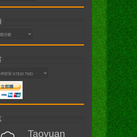
類
賞
氣
Taoyuan