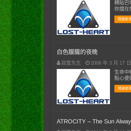
轉貼巴
你擋在
閱讀更多
白色朦朧的夜晚
寂寞先生
2008 年 3 月 17 
生命中
點心便
閱讀更多
ATROCITY – The Sun Alway