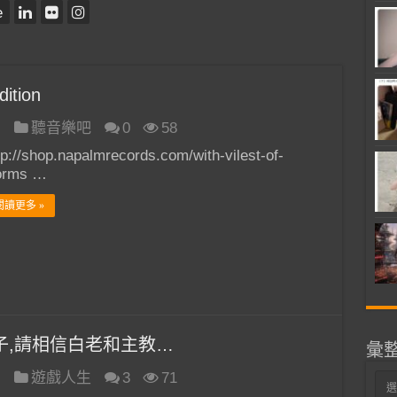
e
ition
日
聽音樂吧
0
58
tp://shop.napalmrecords.com/with-vilest-of-
orms …
閱讀更多 »
子,請相信白老和主教…
彙
日
遊戲人生
3
71
彙