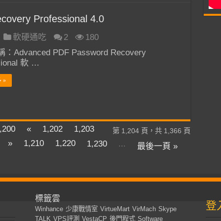
overy Professional 4.0
軟硬通吃
2
180
Advanced PDF Password Recovery
sional 軟 …
 »
,200
«
1,202
1,203
第 1,204 頁，共 1,366 頁
»
1,210
1,220
1,230
...
最後一頁 »
標籤雲
登
Winhance
少康戰情室
VirtueMart
VirMach
Skype
TALK
VPS評測
VestaCP
後門程式
Software