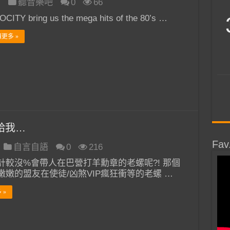
日
聽音樂吧
0
66
CITY bring us the mega hits of the 80’s …
更多 »
給我…
Fav
自言自語
0
216
計較沒%會帶人在巴營打羊勳章的老螺呢?! 那個
嫩嫩的盟友在使徒/凶煞VIP瘋狂衝等的老螺 …
 »