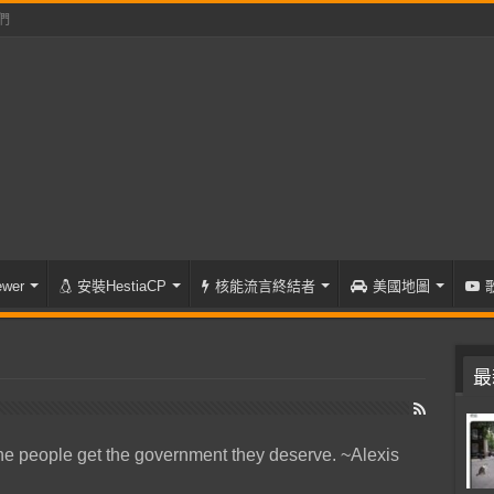
們
wer
安裝HestiaCP
核能流言終結者
美國地圖
最
he people get the government they deserve. ~Alexis