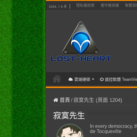
隱私權政策
著作權保護
聯繫我
2026, 7 8 月
雲端硬碟
遠控軟體 TeamVie
首頁
/
寂寞先生 (頁面 1204)
寂寞先生
In every democracy, t
de Tocqueville