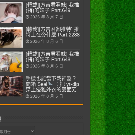
[轉載][方吉君看妹] 我推
(特)的妹子 Part.649
2026 年 8 月 7 日
[轉載][方吉君翻推特] 推
特上在夯什麼 Part.2288
2026 年 8 月 6 日
[轉載][方吉君看妹] 我推
(特)的妹子 Part.648
2026 年 8 月 6 日
手機也能當下載神器？
開箱 Seal
：把 yt-dlp
穿上優雅外衣的雙面刃
2026 年 8 月 5 日
整