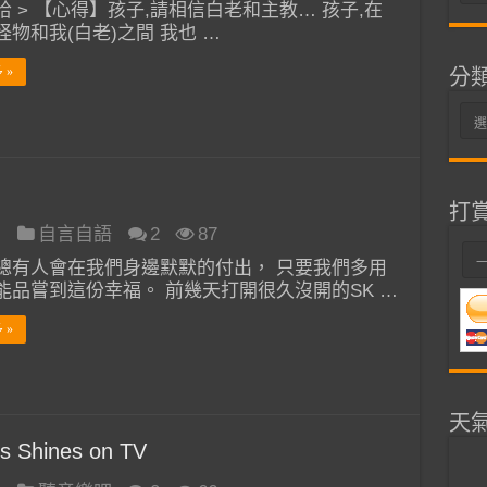
整
哈 > 【心得】孩子,請相信白老和主教… 孩子,在
怪物和我(白老)之間 我也 …
 »
分
分
類
打
日
自言自語
2
87
總有人會在我們身邊默默的付出， 只要我們多用
能品嘗到這份幸福。 前幾天打開很久沒開的SK …
 »
天
s Shines on TV