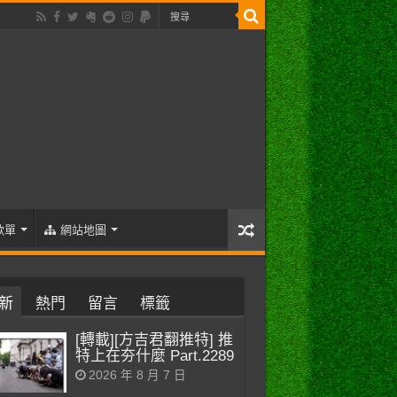
歌單
網站地圖
新
熱門
留言
標籤
[轉載][方吉君翻推特] 推
特上在夯什麼 Part.2289
2026 年 8 月 7 日