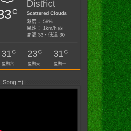
District
33
C
Scattered Clouds
濕度： 58%
風速： 1km/h 西
高溫 33 • 低溫 30
C
C
C
31
23
31
星期六
星期天
星期一
. Song =)