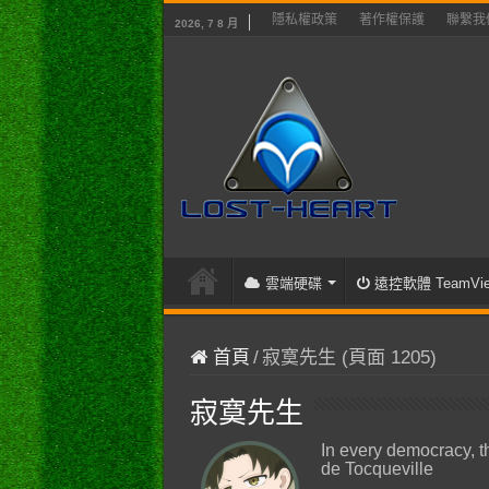
隱私權政策
著作權保護
聯繫我
2026, 7 8 月
雲端硬碟
遠控軟體 TeamVie
首頁
/
寂寞先生 (頁面 1205)
寂寞先生
In every democracy, t
de Tocqueville