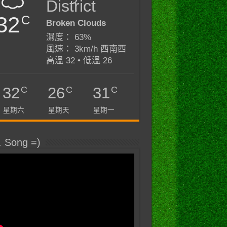
District
32
C
Broken Clouds
濕度： 63%
風速： 3km/h 西南西
高溫 32 • 低溫 26
C
C
C
32
26
31
星期六
星期天
星期一
. Song =)