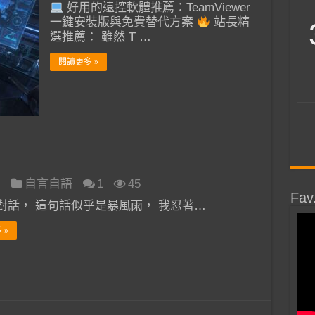
〈好
好用的遠控軟體推薦：TeamViewer
用
一鍵安裝版與免費替代方案
站長精
選推薦： 雖然 T …
的
遠
閱讀更多 »
控
軟
體
TeamViewer
一
鍵
安
日
自言自語
1
45
裝
Fav
對話， 這句話似乎是暴風雨， 我忍著…
版〉
中
 »