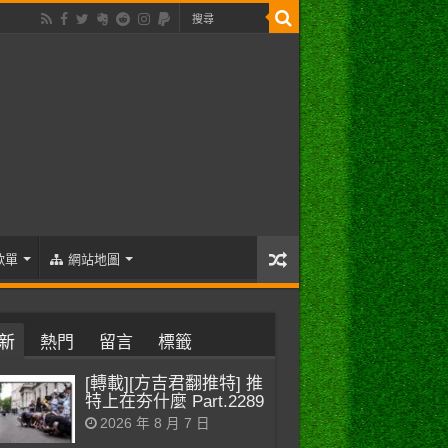
歌單
網站地圖
新
熱門
留言
標籤
[轉載][方吉君翻推特] 推
特上在夯什麼 Part.2289
2026 年 8 月 7 日