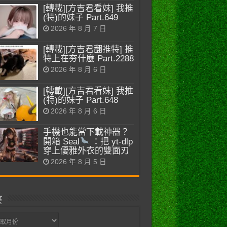
[轉載][方吉君看妹] 我推
(特)的妹子 Part.649
2026 年 8 月 7 日
[轉載][方吉君翻推特] 推
特上在夯什麼 Part.2288
2026 年 8 月 6 日
[轉載][方吉君看妹] 我推
(特)的妹子 Part.648
2026 年 8 月 6 日
手機也能當下載神器？
開箱 Seal
：把 yt-dlp
穿上優雅外衣的雙面刃
2026 年 8 月 5 日
整