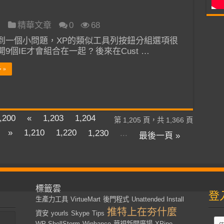
日
精華文章
0
68
到一個小問題，XP的類似工具列按鈕分組選項很
9個IE才會組合在一起 ? 後來在Cust …
 »
,200
«
1,203
1,204
第 1,205 頁，共 1,366 頁
»
1,210
1,220
1,230
...
最後一頁 »
標籤雲
登
生產力工具
VirtueMart
後門程式
Unattended Install
推特上在夯什麼
資安
yourls
Skype
Tips
WP-ShellStorm
Winhance
華視新聞廣場
XPipe