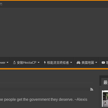
們
wer
安裝HestiaCP
核能流言終結者
美國地圖
最
he people get the government they deserve. ~Alexis