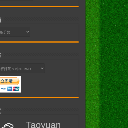
類
賞
氣
Taoyuan