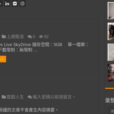
e
上網衝浪
0
92
ws Live SkyDrive 儲存空間：5GB 單一檔案：
 下載限制：無限制 …
 »
遊戲人生
輸入密碼以檢視留言。
彙
彙
保護的文章不會產生內容摘要。