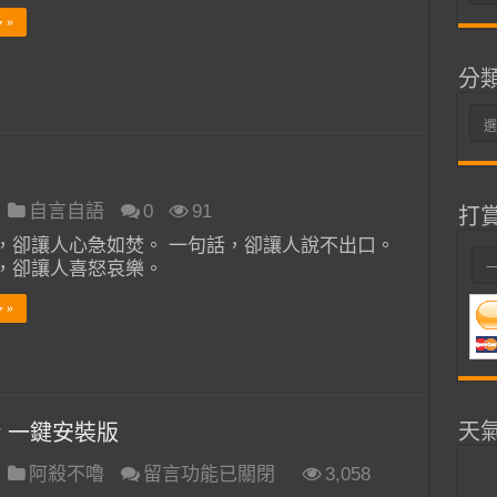
整
 »
分
分
類
自言自語
0
91
打
，卻讓人心急如焚。 一句話，卻讓人說不出口。
，卻讓人喜怒哀樂。
 »
天
er 一鍵安裝版
在
阿殺不嚕
留言功能已關閉
3,058