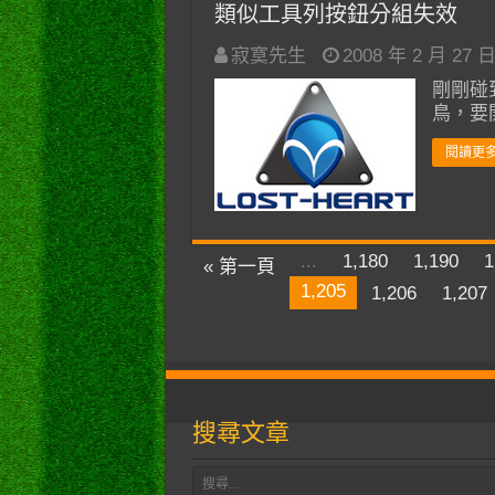
類似工具列按鈕分組失效
寂寞先生
2008 年 2 月 27 
剛剛碰
鳥，要開
閱讀更多
...
1,180
1,190
1
« 第一頁
1,205
1,206
1,207
搜尋文章