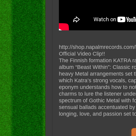
http://shop.napalmrecords.com/
Official Video Clip!!
The Finnish formation KATRA rai
album “Beast Within”: Classic r
heavy Metal arrangements set th
which Katra’s strong vocals, cap
eponym understands how to not 
charms to lure the listener unde
spectrum of Gothic Metal with fo
sensual ballads accentuated by
longing, love, and passion set t