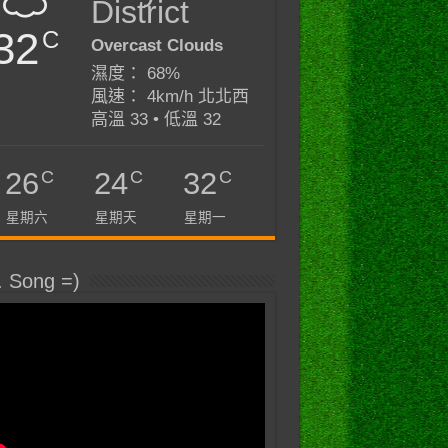
District
32
C
Overcast Clouds
濕度： 68%
風速： 4km/h 北北西
高溫 33 • 低溫 32
C
C
C
26
24
32
星期六
星期天
星期一
. Song =)