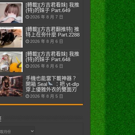
[轉載][方吉君看妹] 我推
(特)的妹子 Part.649
2026 年 8 月 7 日
[轉載][方吉君翻推特] 推
特上在夯什麼 Part.2288
2026 年 8 月 6 日
[轉載][方吉君看妹] 我推
(特)的妹子 Part.648
2026 年 8 月 6 日
手機也能當下載神器？
開箱 Seal
：把 yt-dlp
穿上優雅外衣的雙面刃
2026 年 8 月 5 日
整