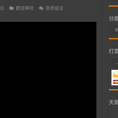
整
 日
聽音樂吧
發表留言
分
分
類
打
天