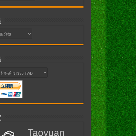
類
賞
氣
Taoyuan