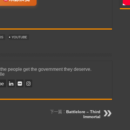
DS
YOUTUBE
 the people get the government they deserve.
lle
be
下一篇：
Battlelore – Third
Immortal