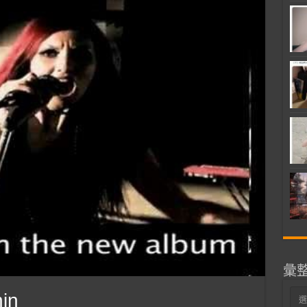
彙
彙
in