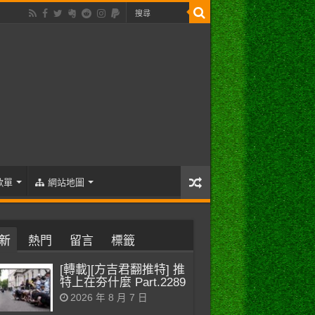
歌單
網站地圖
新
熱門
留言
標籤
[轉載][方吉君翻推特] 推
特上在夯什麼 Part.2289
2026 年 8 月 7 日