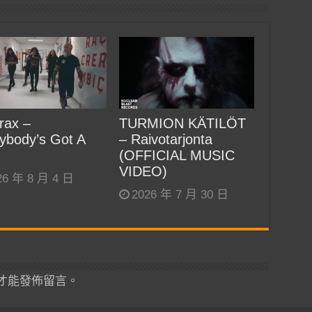
rax –
TURMION KÄTILÖT
ybody’s Got A
– Raivotarjonta
(OFFICIAL MUSIC
VIDEO)
26 年 8 月 4 日
2026 年 7 月 30 日
才能發佈留言。