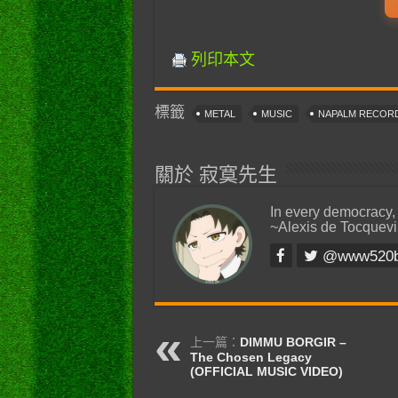
列印本文
標籤
METAL
MUSIC
NAPALM RECOR
關於 寂寞先生
In every democracy,
~Alexis de Tocquevi
@www520
上一篇：
DIMMU BORGIR –
The Chosen Legacy
(OFFICIAL MUSIC VIDEO)