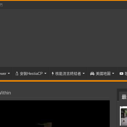
們
wer
安裝HestiaCP
核能流言終結者
美國地圖
ithin
最