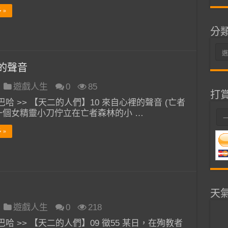
 »
分
分
類
的聲音
遊戲人生
0
85
打
哈 >> 【天二的人們】10 來自心裡的聲音 (亡者
 一個女精靈小刀佇立在亡者森林的小 …
 »
天
遊戲人生
0
218
哈 >> 【天二的人們】09 徵55 某日，在殉教者