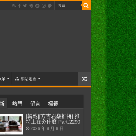
歌單
網站地圖
新
熱門
留言
標籤
[轉載][方吉君翻推特] 推
特上在夯什麼 Part.2290
2026 年 8 月 8 日