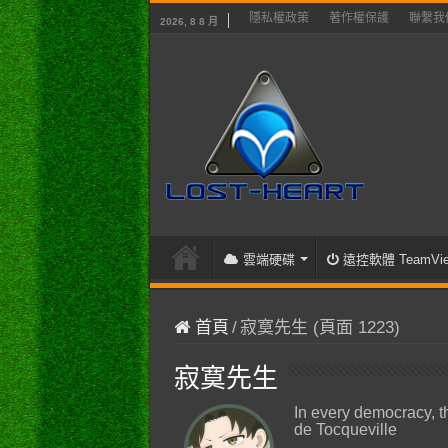
隱私權政策
著作權保護
聯繫我
2026, 8 8 月
雲端硬碟
遠控軟體 TeamVie
首頁
/
寂寞先生 (頁面 1223)
寂寞先生
In every democracy, t
de Tocqueville