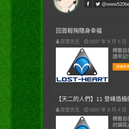
@www520b
回首輕掬隨身幸福
寂寞先生
2007 年 9 月 5 日
轉載自
請牢記
閱讀更多
【天二的人們】11 登峰造極
寂寞先生
2007 年 9 月 4 日
轉載自巴
討論區