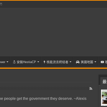
們
wer
安裝HestiaCP
核能流言終結者
美國地圖
最
he people get the government they deserve. ~Alexis