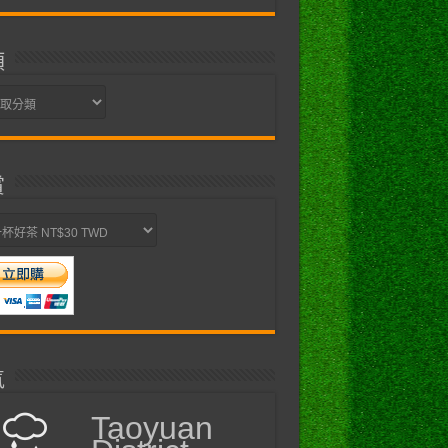
類
賞
氣
Taoyuan