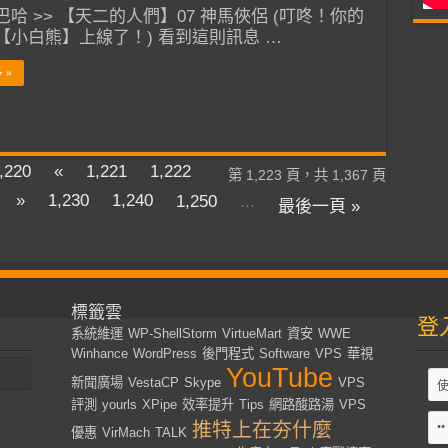
哈 >> 【天二的人們】07 神馬俠侶 (叮咚！你的
【小白熊】上線了！) 看到這則訊息 …
 »
,220
«
1,221
1,222
第 1,223 頁，共 1,367 頁
»
1,230
1,240
1,250
...
最後一頁 »
標籤雲
登
系統維運
WP-ShellStorm
VirtueMart
資安
WWE
Winhance
WordPress
後門程式
Software
VPS
華視
YouTube
新聞廣場
VestaCP
Skype
VPS
評測
yourls
XPipe
效率提升
Tips
網路酸路湯
VPS
推特上在夯什麼
優惠
VirMach
TALK