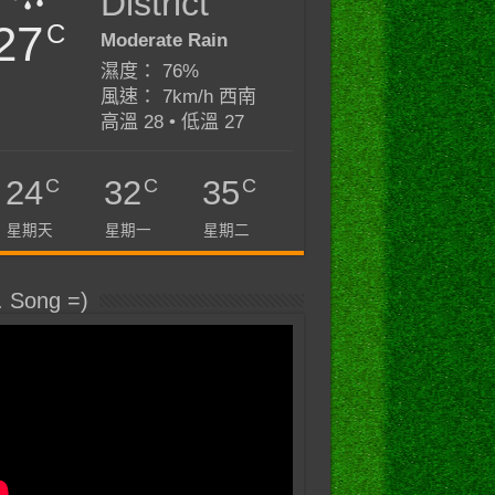
District
27
C
Moderate Rain
濕度： 76%
風速： 7km/h 西南
高溫 28 • 低溫 27
C
C
C
24
32
35
星期天
星期一
星期二
. Song =)