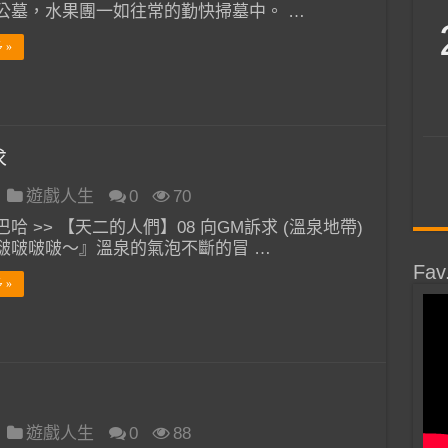
公墓，水果團一如往常的勤快掃墓中。 …
 »
求
遊戲人生
0
70
哈 >> 【天二的人們】08 向GM訴求 (溫泉地帶)
啵啵啵啵～』溫泉的氣泡不斷的冒 …
Fav
 »
遊戲人生
0
88