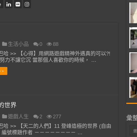
e
生活小品
0
88
巴哈 >> 【心得】用網路遊戲精神外遇真的可以?!
!努力不讓它沉 當那個人喜歡你的時候， …
 »
的世界
遊戲人生
2
277
彙
哈 >> 【天二的人們】11 登峰造極的世界 (自由
彙
) 編號標題作者 －－－－－－－－ …
整