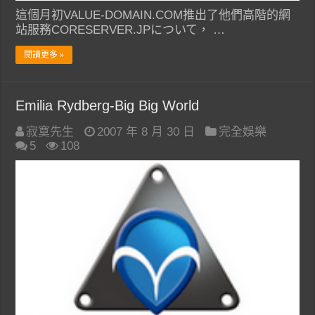
這個月初VALUE-DOMAIN.COM推出了他們高階的網
站服務CORESERVER.JPについて， …
閱讀更多 »
Emilia Rydberg-Big Big World
寂寞先生
2007 年 8 月 30 日
完全娛樂
5
108