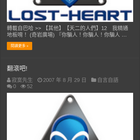
轉載自巴哈 >> 【其他】【天二的人們】12 我精通
地板唷！ (奇岩廣場) 『你騙人！你騙人！你騙人 …
閱讀更多 »
翻滾吧!
寂寞先生
2007 年 8 月 29 日
自言自語
0
52