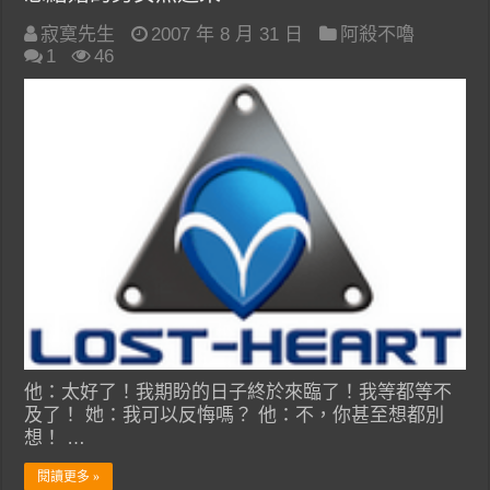
寂寞先生
2007 年 8 月 31 日
阿殺不嚕
1
46
他：太好了！我期盼的日子終於來臨了！我等都等不
及了！ 她：我可以反悔嗎？ 他：不，你甚至想都別
想！ …
閱讀更多 »