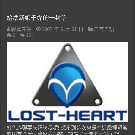
給準新娘千霈的一封信
寂寞先生
2007 年 8 月 31 日
自言自語
0
121
紅色炸彈要來拜訪我囉! 想不到這次會是在遊戲裡認識
的朋友 ? 千~ 雖然我跟妳只認識了一年多一點，記 …