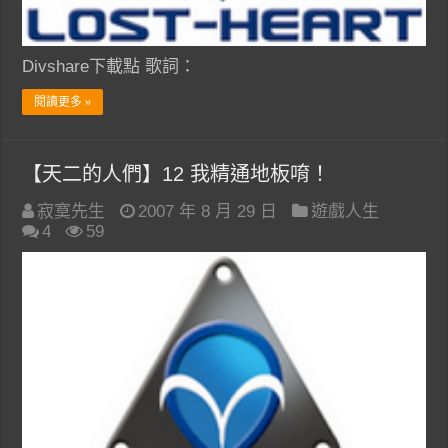
Divshare下載點 歌詞：
閱讀更多 »
【天二的人們】12 我精通地板唷！
寂寞先生
2007 年 8 月 29 日
遊戲人生
4
59