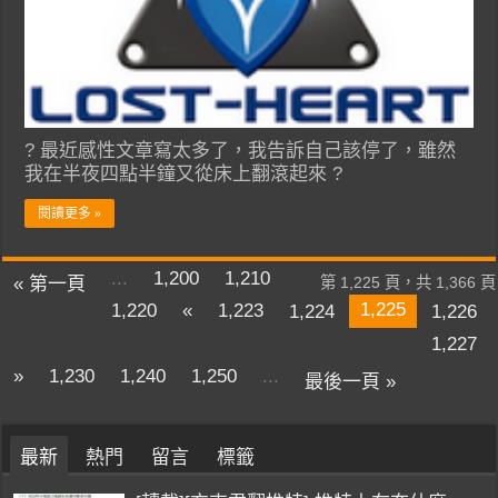
? 最近感性文章寫太多了，我告訴自己該停了，雖然
我在半夜四點半鐘又從床上翻滾起來 ?
閱讀更多 »
...
1,200
1,210
« 第一頁
第 1,225 頁，共 1,366 頁
1,225
1,220
«
1,223
1,224
1,226
1,227
»
1,230
1,240
1,250
...
最後一頁 »
最新
熱門
留言
標籤