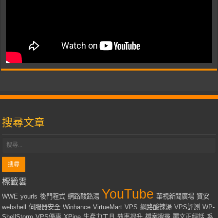
搜尋文章
標籤雲
YouTube
WWE
yourls
後門程式
網路酸路湯
華視新聞廣場
資安
webshell
伺服器安全
Winhance
VirtueMart
VPS
網路酸辣湯
VPS評測
WP-
ShellStorm
VPS優惠
XPipe
生產力工具
效率提升
檔案搜尋
麗文正經話
系