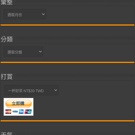
彙整
彙
整
分類
分
類
打賞