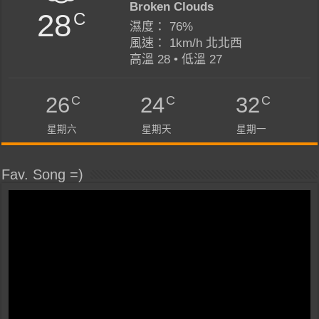
Broken Clouds
28
C
濕度： 76%
風速： 1km/h 北北西
高溫 28 • 低溫 27
C
C
C
26
24
32
星期六
星期天
星期一
Fav. Song =)