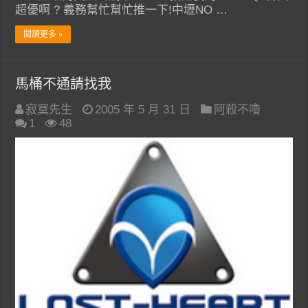
超優啊 ? 義務幫忙幫忙推一下!中壢NO …
閱讀更多 »
馬桶不通請找我
寂寞先生
2005 年 5 月 31 日
阿殺不嚕
1
48