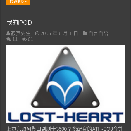
閱讀更多 »
我的iPOD
寂寞先生
2005 年 6 月 1 日
自言自語
11
61
上週六跟阿賢凹到刷卡3500 ? 搭配我的ATH-EQ8音質