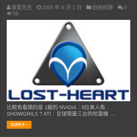
寂寞先生
2005 年 6 月 1 日
自拍紀錄
0
59
比較有看頭的是 1館的 NVIDIA：8位美人魚
SHOWGRILS ? ATI：全球限量三台的哈雷機 …
閱讀更多 »