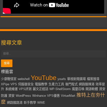
搜尋文章
標籤雲
YouTube
少康戰情室
webshell
yourls
華視新聞廣場
檔案搜尋
XPipe
VPS
伺服器安全
電腦教學
生產力工具
後門程式
網路酸辣湯
效率提
升
系統維運
VPS評測
麗文正經話
WP-ShellStorm
魔靈召喚
開源軟體
資安
推特上在夯什
防護
資安
WordPress
Winhance
VPS優惠
VirtueMart
麼
網路酸路湯
新手教學
WWE