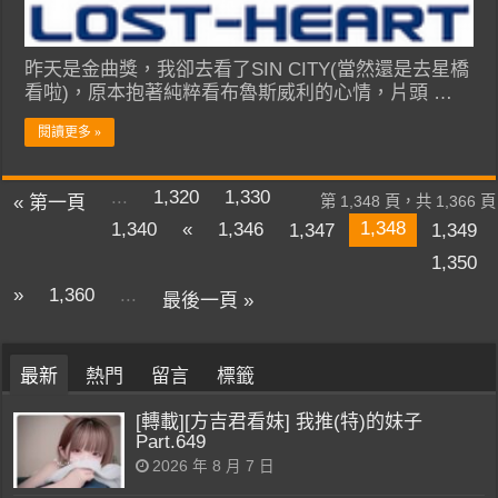
昨天是金曲獎，我卻去看了SIN CITY(當然還是去星橋
看啦)，原本抱著純粹看布魯斯威利的心情，片頭 …
閱讀更多 »
...
1,320
1,330
« 第一頁
第 1,348 頁，共 1,366 頁
1,348
1,340
«
1,346
1,347
1,349
1,350
»
1,360
...
最後一頁 »
最新
熱門
留言
標籤
[轉載][方吉君看妹] 我推(特)的妹子
Part.649
2026 年 8 月 7 日