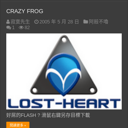
CRAZY FROG
寂寞先生
2005 年 5 月 28 日
阿殺不嚕
1
82
好屌的FLASH ? 滑鼠右鍵另存目標下載
閱讀更多 »