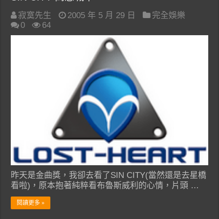
寂寞先生
2005 年 5 月 29 日
完全娛樂
0
64
昨天是金曲獎，我卻去看了SIN CITY(當然還是去星橋
看啦)，原本抱著純粹看布魯斯威利的心情，片頭 …
閱讀更多 »