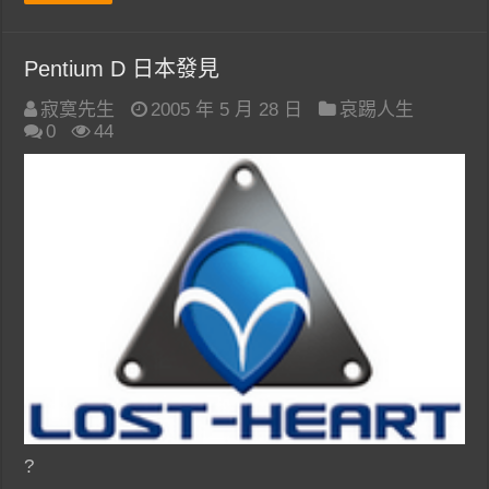
Pentium D 日本發見
寂寞先生
2005 年 5 月 28 日
哀踢人生
0
44
?