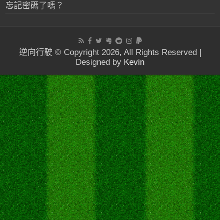
忘記密碼了嗎？
逆向行駛 © Copyright 2026, All Rights Reserved |
Designed by
Kevin