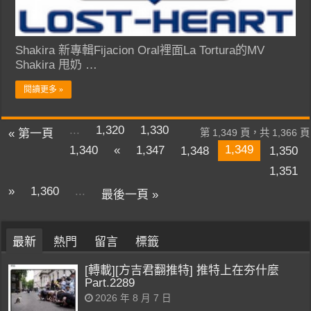
Shakira 新專輯Fijacion Oral裡面La Tortura的MV
Shakira 甩奶 …
閱讀更多 »
...
1,320
1,330
« 第一頁
第 1,349 頁，共 1,366 頁
1,349
1,340
«
1,347
1,348
1,350
1,351
»
1,360
...
最後一頁 »
最新
熱門
留言
標籤
[轉載][方吉君翻推特] 推特上在夯什麼
Part.2289
2026 年 8 月 7 日