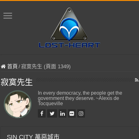
首頁
/
寂寞先生 (頁面 1349)
寂寞先生
In every democracy, the people get the
government they deserve. ~Alexis de
Tocqueville
SIN CITY 萬惡城市