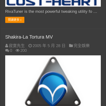
RivaTuner is the most powerful tweaking utility fo …
閱讀更多 »
Shakira-La Tortura MV
寂寞先生
2005 年 5 月 28 日
完全娛樂
0
200