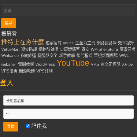
標籤雲
推特上在夯什麼
檔案搜尋
yourls
生產力工具
網路酸路湯
效率提升
VirtueMart
資安防護
網路酸辣湯
少康戰情室
資安
WP-ShellStorm
魔靈召喚
Winhance
系統維運
伺服器安全
新手教學
後門程式
華視新聞廣場
WWE
YouTube
webshell
電腦教學
WordPress
VPS
麗文正經話
XPipe
VPS優惠
開源軟體
VPS評測
登入
記住我