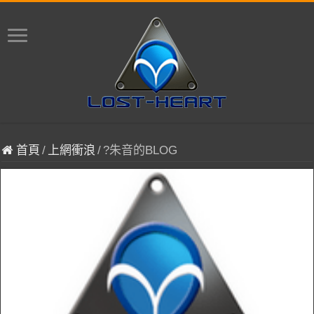
首頁
/
上網衝浪
/
?朱音的BLOG