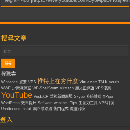
height="480"]https://www.youtube.com/Dy6MpsDPKts[/em
搜尋文章
標籤雲
推特上在夯什麼
Winhance
資安
VPS
VirtueMart
TALK
yourls
WWE
少康戰情室
WP-ShellStorm
VirMach
麗文正經話
VPS優惠
YouTube
VestaCP
華視新聞廣場
Skype
系統維運
XPipe
WordPress
效率提升
Software
webshell
Tips
生產力工具
VPS評測
Unattended Install
網路酸路湯
後門程式
魔靈召喚
登入