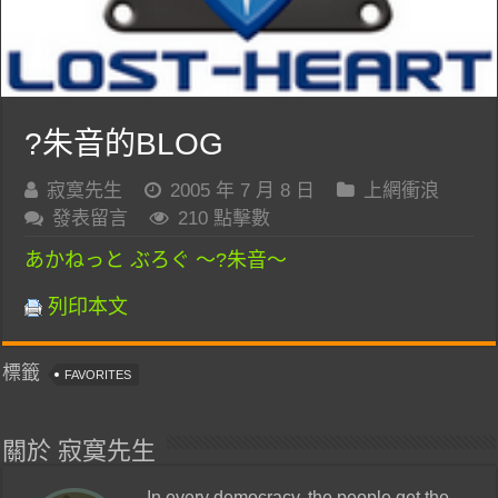
?朱音的BLOG
寂寞先生
2005 年 7 月 8 日
上網衝浪
發表留言
210 點擊數
あかねっと ぶろぐ ～?朱音～
列印本文
標籤
FAVORITES
關於 寂寞先生
In every democracy, the people get the