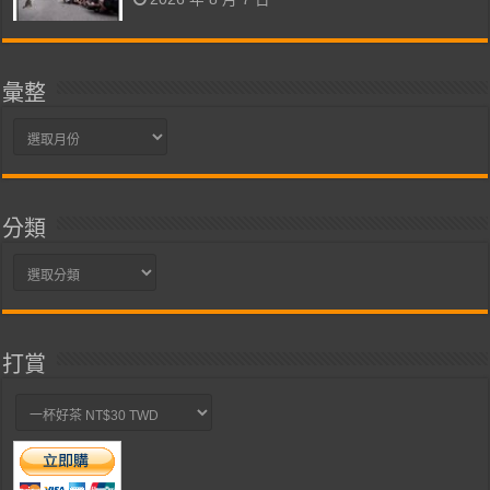
彙整
彙
整
分類
分
類
打賞