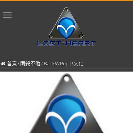
首頁
/
阿殺不嚕
/
BackWPup中文化