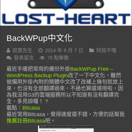
BackWPup中文化
寂寞先生
2014 年 9 月 7 日
阿殺不嚕
發表留言
79 點擊數
最近手癢把常用的備份外掛
BackWPup Free –
WordPress Backup Plugin
改了一下中文化，雖然
偷懶用外掛內附的簡體中文改了改補上幾句就放上
來，也沒有全部翻譯過來，不過也算還堪用啦，因
為我沒用S3的雲端服務所以不知道有沒有翻譯完
全，多見諒囉！ ?
載點：
Bitcasa
最近常用Bitcasa，覺得速度還不錯，方便的話幫我
推薦註冊Bitcasa
吧。