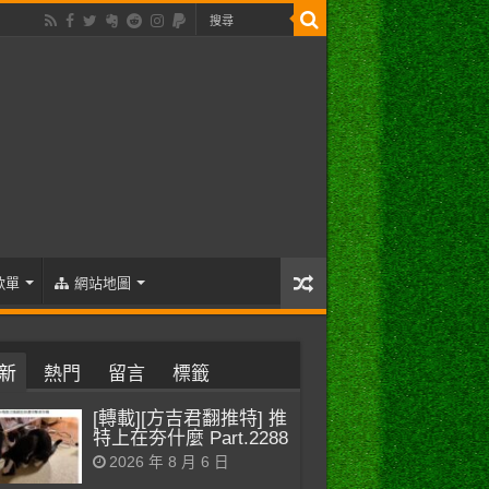
歌單
網站地圖
新
熱門
留言
標籤
[轉載][方吉君翻推特] 推
特上在夯什麼 Part.2288
2026 年 8 月 6 日