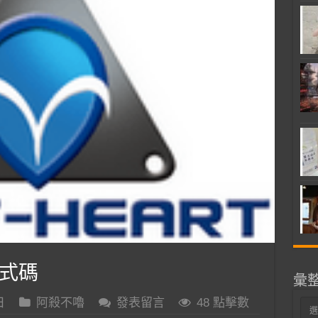
式碼
彙
日
阿殺不嚕
發表留言
48 點擊數
彙