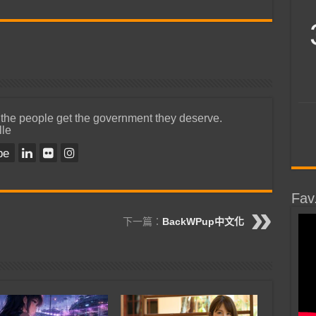
 the people get the government they deserve.
lle
be
Fav
下一篇：
BackWPup中文化