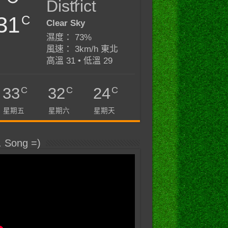
District
31
C
Clear Sky
濕度： 73%
風速： 3km/h 東北
高溫 31 • 低溫 29
C
C
C
33
32
24
星期五
星期六
星期天
. Song =)