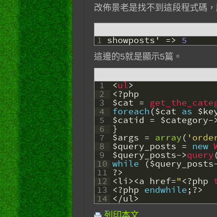
改佈景老是找不到這段程式碼，
1
showposts
'
=
>
5
這邊的5就是顯示5篇。
1
<
ul
>
2
<?php
3
$cat
=
get_the_cate
4
foreach
(
$cat
as
$ke
5
$catid
=
$category
-
6
}
7
$args
=
array
(
'orde
8
$query_posts
=
new
9
$query_posts
->
query
10
while
(
$query_posts
11
?>
12
<
li
>
<
a
href
=
"
<?php
13
<?php
endwhile
;
?>
14
<
/
ul
>
列印本文