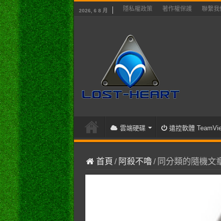
隱私權政策
著作權保護
聯繫我
2026, 6 8 月
雲端硬碟
遠控軟體 TeamVie
首頁
/
阿殺不嚕
/
同分類的隨機文