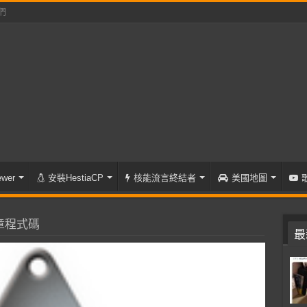
們
wer
安裝HestiaCP
核能流言終結者
美國地圖
章程式碼
最