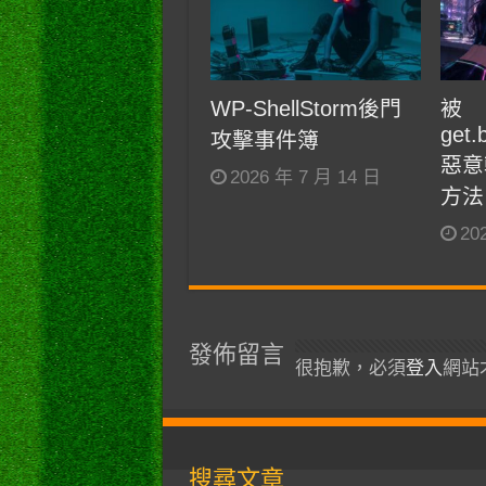
WP-ShellStorm後門
被
get.
攻擊事件簿
惡意
2026 年 7 月 14 日
方法
20
發佈留言
很抱歉，必須
登入
網站
搜尋文章