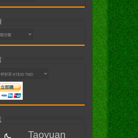
類
賞
$catid
)
;
)
;
>
<
/
a
>
<
/
li
>
氣
Taoyuan