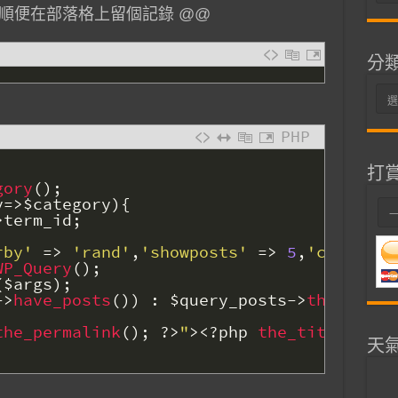
整
順便在部落格上留個記錄 @@
分
分
類
PHP
打
gory
(
)
;
y
=
>
$category
)
{
>
term_id
;
rby'
=
>
'rand'
,
'showposts'
=
>
5
,
'cat'
=
>
WP_Query
(
)
;
(
$args
)
;
->
have_posts
(
)
)
:
$query_posts
->
the_post
(
the_permalink
(
)
;
?>
"
>
<?php
the_title
(
)
;
?
天