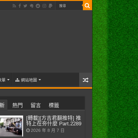
歌單
網站地圖
新
熱門
留言
標籤
[轉載][方吉君翻推特] 推
特上在夯什麼 Part.2289
2026 年 8 月 7 日