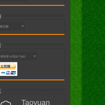
類
賞
氣
Taoyuan