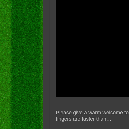
Please give a warm welcome to
fingers are faster than…