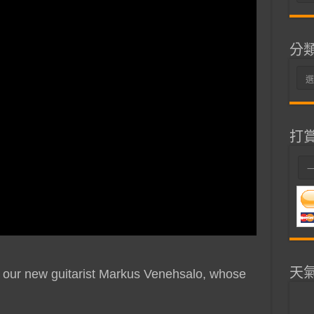
整
分
分
類
打
天
 our new guitarist Markus Venehsalo, whose