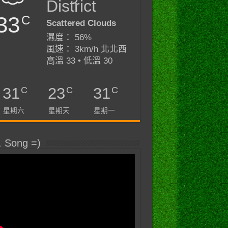
District
33
C
Scattered Clouds
濕度： 56%
風速： 3km/h 北北西
高溫 33 • 低溫 30
C
C
C
31
23
31
星期六
星期天
星期一
. Song =)