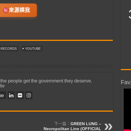
來源摸我
T RECORDS
YOUTUBE
 the people get the government they deserve.
Fav
lle
be
下一篇：
GREEN LUNG –
Necropolitan Line (OFFICIAL