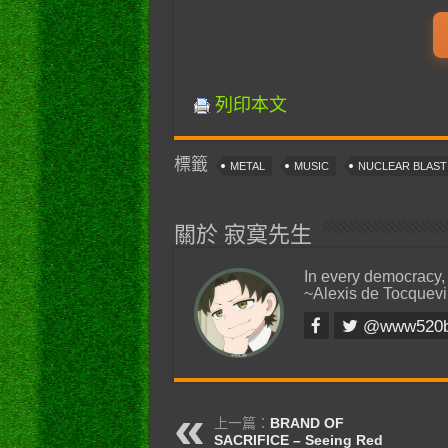
列印本文
標籤
METAL
MUSIC
NUCLEAR BLAS
關於 寂寞先生
In every democracy,
~Alexis de Tocquevi
@www520
上一篇：
BRAND OF
SACRIFICE – Seeing Red