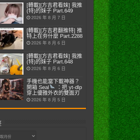
[轉載][方吉君看妹] 我推
(特)的妹子 Part.649
2026 年 8 月 7 日
[轉載][方吉君翻推特] 推
特上在夯什麼 Part.2288
2026 年 8 月 6 日
[轉載][方吉君看妹] 我推
(特)的妹子 Part.648
2026 年 8 月 6 日
手機也能當下載神器？
開箱 Seal
：把 yt-dlp
穿上優雅外衣的雙面刃
2026 年 8 月 5 日
整