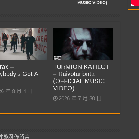
MUSIC VIDEO)
rax –
TURMION KÄTILÖT
ybody’s Got A
– Raivotarjonta
(OFFICIAL MUSIC
VIDEO)
26 年 8 月 4 日
2026 年 7 月 30 日
才能發佈留言。